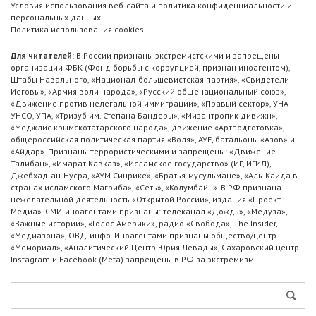
Условия использования веб-сайта и политика конфиденциальности и
персональных данных
Политика использования cookies
Для читателей:
В России признаны экстремистскими и запрещены
организации ФБК (Фонд борьбы с коррупцией, признан иноагентом),
Штабы Навального, «Национал-большевистская партия», «Свидетели
Иеговы», «Армия воли народа», «Русский общенациональный союз»,
«Движение против нелегальной иммиграции», «Правый сектор», УНА-
УНСО, УПА, «Тризуб им. Степана Бандеры», «Мизантропик дивижн»,
«Меджлис крымскотатарского народа», движение «Артподготовка»,
общероссийская политическая партия «Воля», АУЕ, батальоны «Азов» и
«Айдар». Признаны террористическими и запрещены: «Движение
Талибан», «Имарат Кавказ», «Исламское государство» (ИГ, ИГИЛ),
Джебхад-ан-Нусра, «АУМ Синрике», «Братья-мусульмане», «Аль-Каида в
странах исламского Магриба», «Сеть», «Колумбайн». В РФ признана
нежелательной деятельность «Открытой России», издания «Проект
Медиа». СМИ-иноагентами признаны: телеканал «Дождь», «Медуза»,
«Важные истории», «Голос Америки», радио «Свобода», The Insider,
«Медиазона», ОВД-инфо. Иноагентами признаны общество/центр
«Мемориал», «Аналитический Центр Юрия Левады», Сахаровский центр.
Instagram и Facebook (Metа) запрещены в РФ за экстремизм.