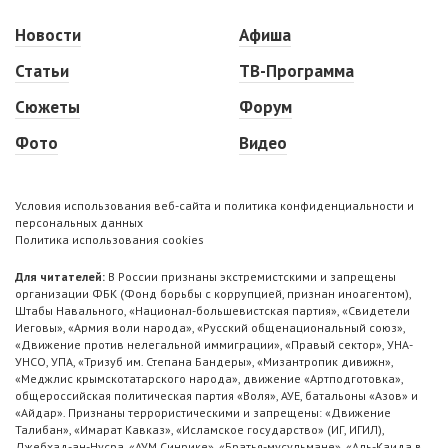
Новости
Афиша
Статьи
ТВ-Программа
Сюжеты
Форум
Фото
Видео
Условия использования веб-сайта и политика конфиденциальности и
персональных данных
Политика использования cookies
Для читателей:
В России признаны экстремистскими и запрещены
организации ФБК (Фонд борьбы с коррупцией, признан иноагентом),
Штабы Навального, «Национал-большевистская партия», «Свидетели
Иеговы», «Армия воли народа», «Русский общенациональный союз»,
«Движение против нелегальной иммиграции», «Правый сектор», УНА-
УНСО, УПА, «Тризуб им. Степана Бандеры», «Мизантропик дивижн»,
«Меджлис крымскотатарского народа», движение «Артподготовка»,
общероссийская политическая партия «Воля», АУЕ, батальоны «Азов» и
«Айдар». Признаны террористическими и запрещены: «Движение
Талибан», «Имарат Кавказ», «Исламское государство» (ИГ, ИГИЛ),
Джебхад-ан-Нусра, «АУМ Синрике», «Братья-мусульмане», «Аль-Каида в