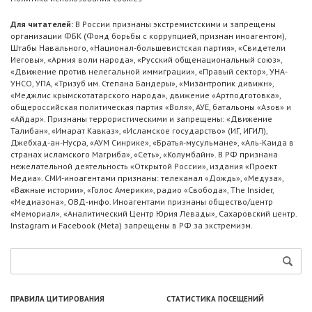
Для читателей:
В России признаны экстремистскими и запрещены
организации ФБК (Фонд борьбы с коррупцией, признан иноагентом),
Штабы Навального, «Национал-большевистская партия», «Свидетели
Иеговы», «Армия воли народа», «Русский общенациональный союз»,
«Движение против нелегальной иммиграции», «Правый сектор», УНА-
УНСО, УПА, «Тризуб им. Степана Бандеры», «Мизантропик дивижн»,
«Меджлис крымскотатарского народа», движение «Артподготовка»,
общероссийская политическая партия «Воля», АУЕ, батальоны «Азов» и
«Айдар». Признаны террористическими и запрещены: «Движение
Талибан», «Имарат Кавказ», «Исламское государство» (ИГ, ИГИЛ),
Джебхад-ан-Нусра, «АУМ Синрике», «Братья-мусульмане», «Аль-Каида в
странах исламского Магриба», «Сеть», «Колумбайн». В РФ признана
нежелательной деятельность «Открытой России», издания «Проект
Медиа». СМИ-иноагентами признаны: телеканал «Дождь», «Медуза»,
«Важные истории», «Голос Америки», радио «Свобода», The Insider,
«Медиазона», ОВД-инфо. Иноагентами признаны общество/центр
«Мемориал», «Аналитический Центр Юрия Левады», Сахаровский центр.
Instagram и Facebook (Metа) запрещены в РФ за экстремизм.
ПРАВИЛА ЦИТИРОВАНИЯ
СТАТИСТИКА ПОСЕЩЕНИЙ