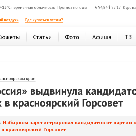
+15°C
переменная облачность
Прогноз погоды
€
94,84
$
82,17
Курс в
й воздух»
Где купаться летом?
Сюжеты
Статьи
Фото
Афиша
ТВ
расноярском крае
оссия» выдвинула кандидат
 в красноярский Горсовет
:
Избирком зарегистрировал кандидатов от партии 
 в красноярский Горсовет