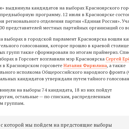
я» выдвинула кандидатов на выборах Красноярского го
х предвыборную программу. 12 июля в Красноярске состо
я регионального отделения партии «Единая Россия». Уч
00 представителей местных партийных организаций со вс
на выборах в городской парламент Красноярска вошли к
ельного голосования, которое прошло в краевой столице
ых групп также сформировали по итогам праймериз. Спи
ыборах в Горсовет возглавили мэр Красноярска
Сергей Е
 в Красноярском горсовете
Наталия Фирюлина
, а также
ального исполкома Общероссийского народного фронта 
тальных кандидатов утверждали путем тайного голосован
винули на выборы 74 кандидата, 18 из них пойдут
угам, остальные — по спискам, распределенным
м группам.
 с которой мы пойдем на предстоящие выборы