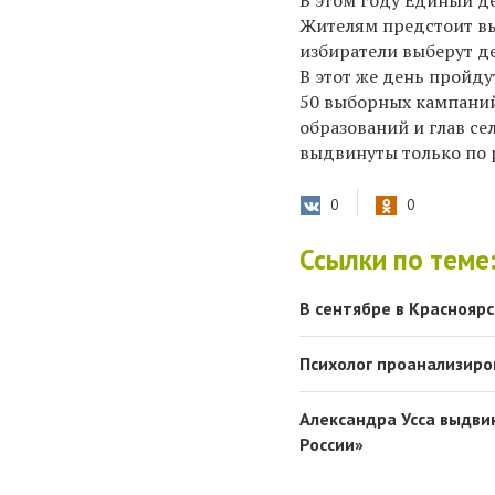
В этом году Единый де
Жителям предстоит выб
избиратели выберут д
В этот же день пройду
50 выборных кампани
образований и глав се
выдвинуты только по 
0
0
Ссылки по теме
В сентябре в Краснояр
Психолог проанализиро
Александра Усса выдви
России»