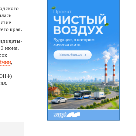
родского
ялась
астие
его края.
андидаты-
 3 июня.
сок
рёмин
,
(ОНФ)
ия.