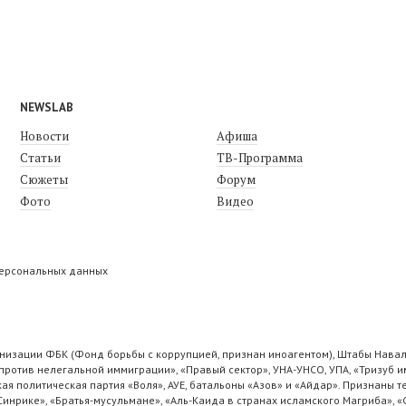
NEWSLAB
Новости
Афиша
Статьи
ТВ-Программа
Сюжеты
Форум
Фото
Видео
персональных данных
низации ФБК (Фонд борьбы с коррупцией, признан иноагентом), Штабы Навал
ротив нелегальной иммиграции», «Правый сектор», УНА-УНСО, УПА, «Тризуб и
ая политическая партия «Воля», АУЕ, батальоны «Азов» и «Айдар». Признаны
 Синрике», «Братья-мусульмане», «Аль-Каида в странах исламского Магриба», 