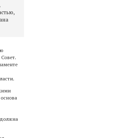
,
астью,
ана
ую
Совет.
ламенте
ласти.
скими
 основа
ь должна