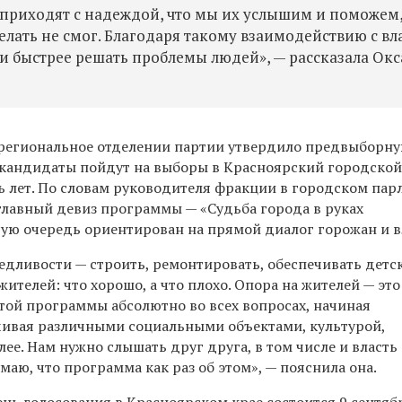
 приходят с надеждой, что мы их услышим и поможем
делать не смог. Благодаря такому взаимодействию с вл
и быстрее решать проблемы людей», — рассказала Окс
 региональное отделении партии утвердило предвыборн
 кандидаты пойдут на выборы в Красноярский городской 
ть лет. По словам руководителя фракции в городском пар
лавный девиз программы — «Судьба города в руках
вую очередь ориентирован на прямой диалог горожан и в
едливости — строить, ремонтировать, обеспечивать дет
жителей: что хорошо, а что плохо. Опора на жителей — это
этой программы абсолютно во всех вопросах, начиная
нчивая различными социальными объектами, культурой,
лее. Нам нужно слышать друг друга, в том числе и власт
маю, что программа как раз об этом», — пояснила она.