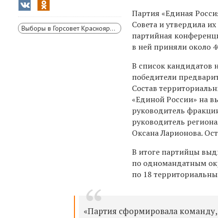
Партия «Единая Росси
Совета и утвердила и
Выборы в Горсовет Красноярска
партийная конференци
в ней приняли около 4
В список кандидатов 
победители предварит
Состав территориальн
«Единой России» на в
руководитель фракции
руководитель регион
Оксана Ларионова. Ос
В итоге партийцы выд
по одномандатным окр
по 18 территориальны
«Партия сформировала команду,