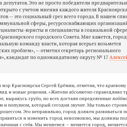
а депутатов. Это не просто победители предваритель
открыто с учетом мнения каждого жителя Красноярска
тов — это социальный срез всего города. В нашем спи
коммунальной сферы, ресурсоснабжающих организаций
пециалисты-юристы и специалисты в социальной сфере
 Красноярского городского Совета. Мне кажется, город
льную команду власти, которая всерьез возьмется
ких проблем», — отметил секретарь регионального
я», кандидат по одномандатному округу № 17
Алексе
 мэр Красноярска Сергей Ерёмин, отметив, что краевому
ляд и новые решения. «Жители абсолютно справедливо т
ое, выражусь грубо, но всех достали определенные лобби
м и популизм, который сегодня звучит. Мы только строи
роцессом. Это неправильно, город должен развиваться п
справиться и изменить город невозможно, мы должны п
, начиная с себя. Мы меняемся — меняется город, меняетс