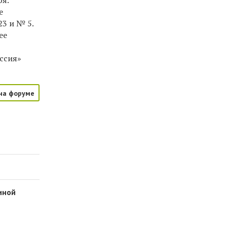
ря.
е
3 и № 5.
ее
оссия»
на форуме
иной