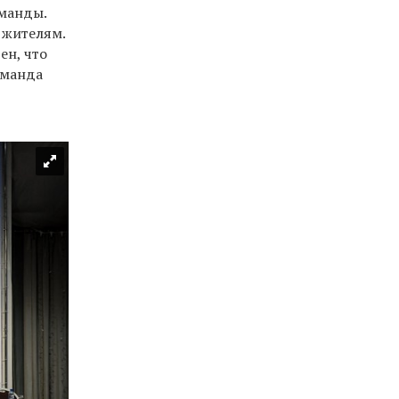
оманды.
 жителям.
ен, что
оманда