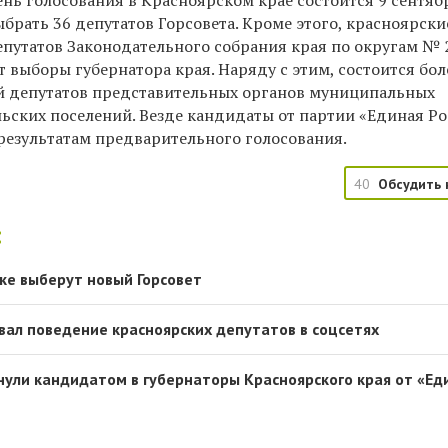
нь голосования в Красноярском крае состоится 9 сентяб
рать 36 депутатов Горсовета. Кроме этого, красноярски
епутатов Законодательного собрания края по округам № 2
т выборы губернатора края. Наряду с этим, состоится бол
й депутатов представительных органов муниципальных
льских поселений. Везде кандидаты от партии «Единая Р
результатам предварительного голосования.
40
Обсудить 
:
ске выберут новый Горсовет
вал поведение красноярских депутатов в соцсетях
нули кандидатом в губернаторы Красноярского края от «Ед