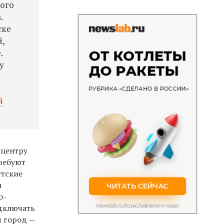
ного
.
ске
,
.
у
й
 центру
ребуют
стские
м
о-
одключать
я город —