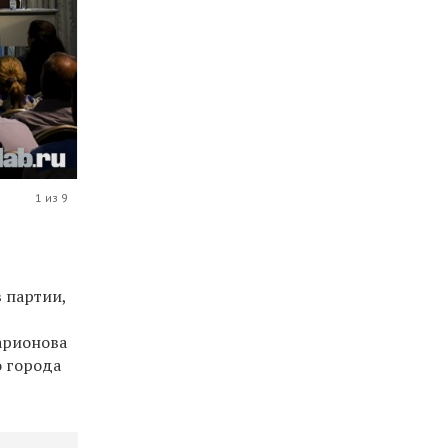
1 из 9
 партии,
арионова
о города