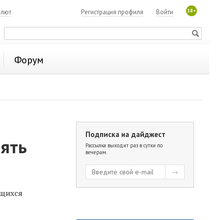
18+
алют
Регистрация профиля
Войти
Форум
Подписка на дайджест
лять
Рассылка выходит раз в сутки по
вечерам.
ящихся