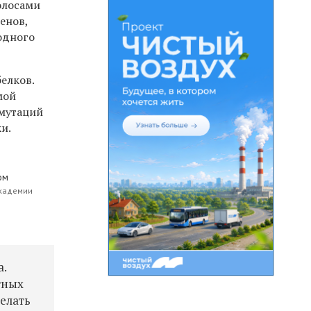
олосами
енов,
одного
елков.
мой
 мутаций
и.
ом
Академии
а.
тных
елать