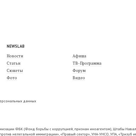
NEWSLAB
Новости
Афиша
Статьи
ТВ-Программа
Сюжеты
Форум
Фото
Видео
персональных данных
низации ФБК (Фонд борьбы с коррупцией, признан иноагентом), Штабы Навал
ротив нелегальной иммиграции», «Правый сектор», УНА-УНСО, УПА, «Тризуб и