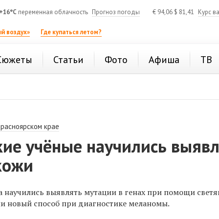
+16°C
переменная облачность
Прогноз погоды
€
94,06
$
81,41
Курс в
й воздух»
Где купаться летом?
Сюжеты
Статьи
Фото
Афиша
ТВ
Красноярском крае
кие учёные научились выяв
кожи
а научились выявлять мутации в генах при помощи свет
ли новый способ при диагностике меланомы.