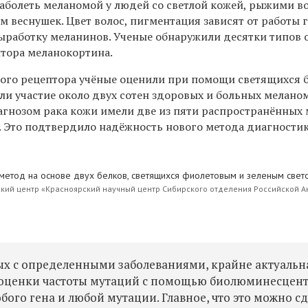
аболеть меланомой у людей со светлой кожей, рыжими в
 веснушек. Цвет волос, пигментация зависят от работы г
выработку меланинов. Ученые обнаружили десятки типов 
птора меланокортина.
того рецептора учёные оценили при помощи светящихся б
ли участие около двух сотен здоровых и больных мелано
агнозом рака кожи имели две из пяти распространённых
х. Это подтвердило надёжность нового метода диагностик
 метод на основе
двух белков, светящихся фиолетовым и зеленым свет
ий центр «Красноярский научный центр Сибирского отделения Российской 
ых с определенными заболеваниями, крайне актуальн
 оценки частоты мутаций с помощью биолюминесцен
ого гена и любой мутации. Главное, что это можно сд