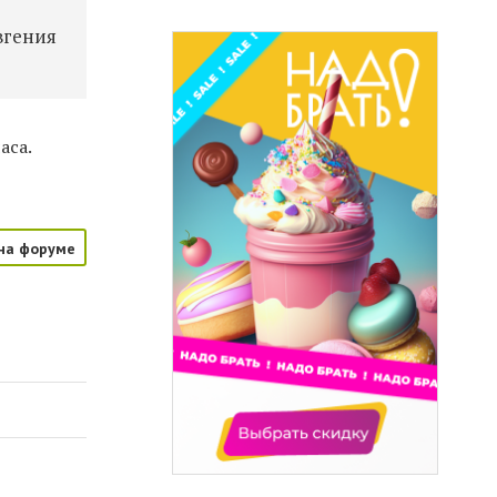
вгения
аса.
на форуме