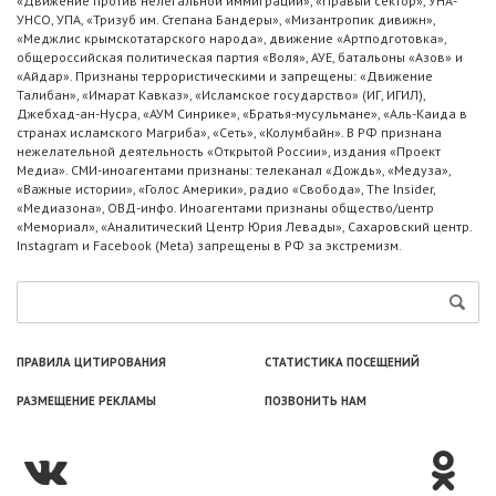
«Движение против нелегальной иммиграции», «Правый сектор», УНА-
УНСО, УПА, «Тризуб им. Степана Бандеры», «Мизантропик дивижн»,
«Меджлис крымскотатарского народа», движение «Артподготовка»,
общероссийская политическая партия «Воля», АУЕ, батальоны «Азов» и
«Айдар». Признаны террористическими и запрещены: «Движение
Талибан», «Имарат Кавказ», «Исламское государство» (ИГ, ИГИЛ),
Джебхад-ан-Нусра, «АУМ Синрике», «Братья-мусульмане», «Аль-Каида в
странах исламского Магриба», «Сеть», «Колумбайн». В РФ признана
нежелательной деятельность «Открытой России», издания «Проект
Медиа». СМИ-иноагентами признаны: телеканал «Дождь», «Медуза»,
«Важные истории», «Голос Америки», радио «Свобода», The Insider,
«Медиазона», ОВД-инфо. Иноагентами признаны общество/центр
«Мемориал», «Аналитический Центр Юрия Левады», Сахаровский центр.
Instagram и Facebook (Metа) запрещены в РФ за экстремизм.
ПРАВИЛА ЦИТИРОВАНИЯ
СТАТИСТИКА ПОСЕЩЕНИЙ
РАЗМЕЩЕНИЕ РЕКЛАМЫ
ПОЗВОНИТЬ НАМ