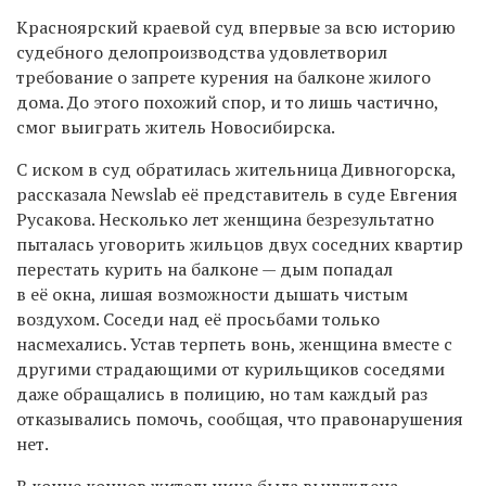
Красноярский краевой суд
впервые за всю историю
судебного делопроизводства
удовлетворил
требование о запрете курения на балконе жилого
дома.
До этого похожий спор, и то лишь частично,
смог выиграть житель Новосибирска.
С иском в суд обратилась жительница Дивногорска,
рассказала Newslab её представитель в суде Евгения
Русакова. Несколько лет женщина безрезультатно
пыталась уговорить жильцов двух соседних квартир
перестать курить на балконе — дым попадал
в её окна, лишая возможности дышать чистым
воздухом. Соседи над её просьбами только
насмехались. Устав терпеть вонь, женщина вместе с
другими страдающими от курильщиков соседями
даже обращались в полицию, но там каждый раз
отказывались помочь, сообщая, что правонарушения
нет.
В конце концов жительница была вынуждена