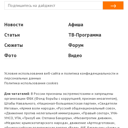
Новости
Афиша
Статьи
ТВ-Программа
Сюжеты
Форум
Фото
Видео
Условия использования веб-сайта и политика конфиденциальности и
персональных данных
Политика использования cookies
Для читателей:
В России признаны экстремистскими и запрещены
организации ФБК (Фонд борьбы с коррупцией, признан иноагентом),
Штабы Навального, «Национал-большевистская партия», «Свидетели
Иеговы», «Армия воли народа», «Русский общенациональный союз»,
«Движение против нелегальной иммиграции», «Правый сектор», УНА-
УНСО, УПА, «Тризуб им. Степана Бандеры», «Мизантропик дивижн»,
«Меджлис крымскотатарского народа», движение «Артподготовка»,
общероссийская политическая партия «Воля», АУЕ, батальоны «Азов» и