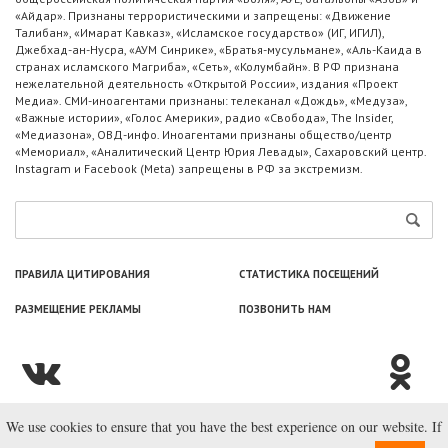
«Айдар». Признаны террористическими и запрещены: «Движение
Талибан», «Имарат Кавказ», «Исламское государство» (ИГ, ИГИЛ),
Джебхад-ан-Нусра, «АУМ Синрике», «Братья-мусульмане», «Аль-Каида в
странах исламского Магриба», «Сеть», «Колумбайн». В РФ признана
нежелательной деятельность «Открытой России», издания «Проект
Медиа». СМИ-иноагентами признаны: телеканал «Дождь», «Медуза»,
«Важные истории», «Голос Америки», радио «Свобода», The Insider,
«Медиазона», ОВД-инфо. Иноагентами признаны общество/центр
«Мемориал», «Аналитический Центр Юрия Левады», Сахаровский центр.
Instagram и Facebook (Metа) запрещены в РФ за экстремизм.
ПРАВИЛА ЦИТИРОВАНИЯ
СТАТИСТИКА ПОСЕЩЕНИЙ
РАЗМЕЩЕНИЕ РЕКЛАМЫ
ПОЗВОНИТЬ НАМ
We use cookies to ensure that you have the best experience on our website. If
© ООО «Лаборатория Новоcтей», 2003—2026.