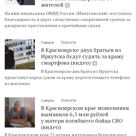
жителей
3
На имя начальника ОМВД России «Минусинский» поступила
благодарность в адрес следственно-оперативной группы за
раскрытие преступления в кратчайшие сроки.
Новости
3 августа
В Красноярске двух братьев из
Иркутска будут судить за кражу
смартфона (видео)
4
В Красноярске два брата из Иркутска
предстанут перед судом за кражу дорогостоящего телефона
из магазина
Новости
1 августа
В Красноярском крае мошенники
выманили 6,5 млн рублей
у матери погибшего бойца СВО
(видео)
В Красноярском крае 71-летняя жительница Курагинского