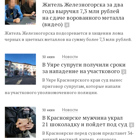
Житель Железногорска за два
года выручил 7,3 млн рублей
на сдаче ворованного металла
(видео)
4
Житель Железногорска подозревается в хищении лома
черных и цветных металлов на сумму более 7,3 млн рублей.
Новости
30 июля
В Уяре супруги получили сроки
за нападение на участкового
2
В Уяре Красноярского края суд вынес
приговор супругам, которые напали
на участкового уполномоченного полиции.
Новости
30 июля
В Красноярске мужчина украл
21 шоколадку и пойдет под суд
6
В Красноярске перед судом предстанет 34-
летний местный житель, которого