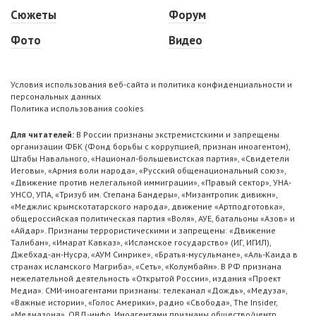
Сюжеты
Форум
Фото
Видео
Условия использования веб-сайта и политика конфиденциальности и
персональных данных
Политика использования cookies
Для читателей:
В России признаны экстремистскими и запрещены
организации ФБК (Фонд борьбы с коррупцией, признан иноагентом),
Штабы Навального, «Национал-большевистская партия», «Свидетели
Иеговы», «Армия воли народа», «Русский общенациональный союз»,
«Движение против нелегальной иммиграции», «Правый сектор», УНА-
УНСО, УПА, «Тризуб им. Степана Бандеры», «Мизантропик дивижн»,
«Меджлис крымскотатарского народа», движение «Артподготовка»,
общероссийская политическая партия «Воля», АУЕ, батальоны «Азов» и
«Айдар». Признаны террористическими и запрещены: «Движение
Талибан», «Имарат Кавказ», «Исламское государство» (ИГ, ИГИЛ),
Джебхад-ан-Нусра, «АУМ Синрике», «Братья-мусульмане», «Аль-Каида в
странах исламского Магриба», «Сеть», «Колумбайн». В РФ признана
нежелательной деятельность «Открытой России», издания «Проект
Медиа». СМИ-иноагентами признаны: телеканал «Дождь», «Медуза»,
«Важные истории», «Голос Америки», радио «Свобода», The Insider,
«Медиазона», ОВД-инфо. Иноагентами признаны общество/центр