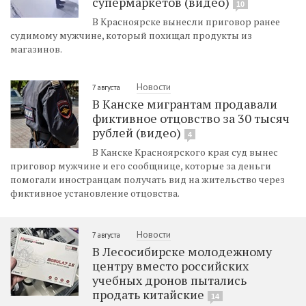
супермаркетов (видео)
10
В Красноярске вынесли приговор ранее
судимому мужчине, который похищал продукты из
магазинов.
Новости
7 августа
В Канске мигрантам продавали
фиктивное отцовство за 30 тысяч
рублей (видео)
4
В Канске Красноярского края суд вынес
приговор мужчине и его сообщнице, которые за деньги
помогали иностранцам получать вид на жительство через
фиктивное установление отцовства.
Новости
7 августа
В Лесосибирске молодежному
центру вместо российских
учебных дронов пытались
продать китайские
14