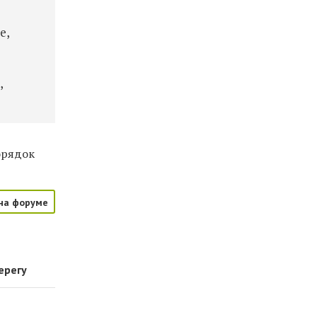
е,
,
орядок
на форуме
ерегу