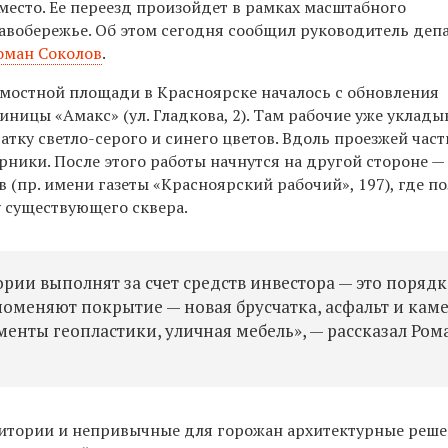
место. Ее переезд произойдет в рамках масштабного
равобережье. Об этом сегодня сообщил руководитель деп
оман Соколов
.
мостной площади в Красноярске началось с обновления
иницы «Амакс» (ул. Гладкова, 2). Там рабочие уже уклад
атку светло-серого и синего цветов.
Вдоль проезжей част
рники.
После этого работы начнутся на другой стороне 
 (пр. имени газеты «Красноярский рабочий», 197), где п
 существующего сквера.
ории выполнят за счет средств инвестора — это порядк
поменяют покрытие — новая брусчатка, асфальт и каме
менты геопластики, уличная мебель», — рассказал Ром
ритории и непривычные для горожан архитектурные реше