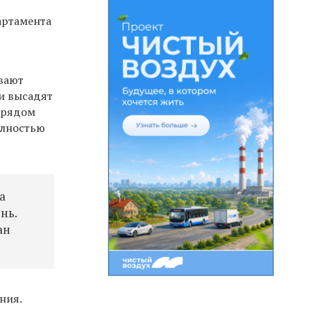
артамента
ывают
и высадят
— рядом
олностью
а
нь.
ан
ния.