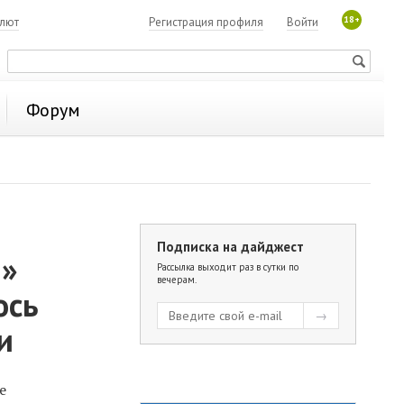
18+
алют
Регистрация профиля
Войти
Форум
Подписка на дайджест
ы»
Рассылка выходит раз в сутки по
вечерам.
ось
и
е