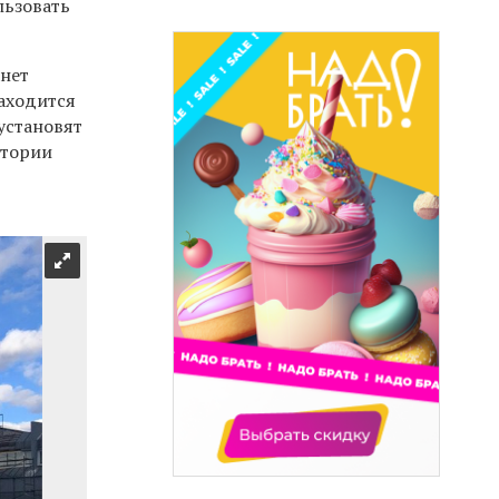
льзовать
анет
аходится
установят
итории