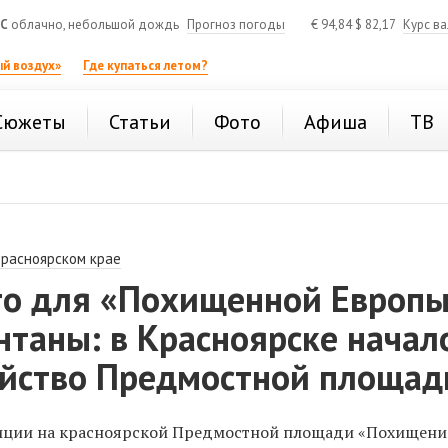
°C
облачно, небольшой дождь
Прогноз погоды
€
94,84
$
82,17
Курс в
й воздух»
Где купаться летом?
Сюжеты
Статьи
Фото
Афиша
ТВ
Красноярском крае
то для «Похищенной Европ
нтаны: в Красноярске начал
ойство Предмостной площад
иции на красноярской Предмостной площади «Похищени