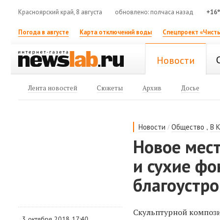
Красноярский край, 8 августа
обновлено: полчаса назад
+16
Погода в августе
Карта отключений воды
Спецпроект «Чисты
Новости
Лента новостей
Сюжеты
Архив
Досье
/
,
Новости
Общество
В 
Новое мес
и сухие фо
благоустр
Скульптурной композ
3 октября 2018 17:40