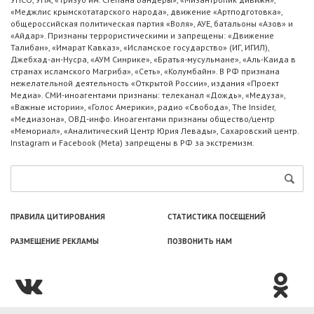
«Меджлис крымскотатарского народа», движение «Артподготовка»,
общероссийская политическая партия «Воля», АУЕ, батальоны «Азов» и
«Айдар». Признаны террористическими и запрещены: «Движение
Талибан», «Имарат Кавказ», «Исламское государство» (ИГ, ИГИЛ),
Джебхад-ан-Нусра, «АУМ Синрике», «Братья-мусульмане», «Аль-Каида в
странах исламского Магриба», «Сеть», «Колумбайн». В РФ признана
нежелательной деятельность «Открытой России», издания «Проект
Медиа». СМИ-иноагентами признаны: телеканал «Дождь», «Медуза»,
«Важные истории», «Голос Америки», радио «Свобода», The Insider,
«Медиазона», ОВД-инфо. Иноагентами признаны общество/центр
«Мемориал», «Аналитический Центр Юрия Левады», Сахаровский центр.
Instagram и Facebook (Metа) запрещены в РФ за экстремизм.
ПРАВИЛА ЦИТИРОВАНИЯ
СТАТИСТИКА ПОСЕЩЕНИЙ
РАЗМЕЩЕНИЕ РЕКЛАМЫ
ПОЗВОНИТЬ НАМ