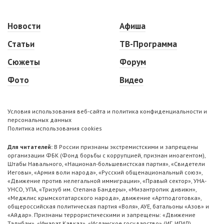
Новости
Афиша
Статьи
ТВ-Программа
Сюжеты
Форум
Фото
Видео
Условия использования веб-сайта и политика конфиденциальности и
персональных данных
Политика использования cookies
Для читателей:
В России признаны экстремистскими и запрещены
организации ФБК (Фонд борьбы с коррупцией, признан иноагентом),
Штабы Навального, «Национал-большевистская партия», «Свидетели
Иеговы», «Армия воли народа», «Русский общенациональный союз»,
«Движение против нелегальной иммиграции», «Правый сектор», УНА-
УНСО, УПА, «Тризуб им. Степана Бандеры», «Мизантропик дивижн»,
«Меджлис крымскотатарского народа», движение «Артподготовка»,
общероссийская политическая партия «Воля», АУЕ, батальоны «Азов» и
«Айдар». Признаны террористическими и запрещены: «Движение
Талибан», «Имарат Кавказ», «Исламское государство» (ИГ, ИГИЛ),