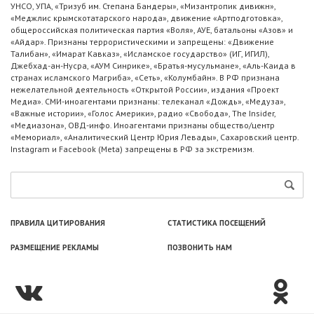
УНСО, УПА, «Тризуб им. Степана Бандеры», «Мизантропик дивижн»,
«Меджлис крымскотатарского народа», движение «Артподготовка»,
общероссийская политическая партия «Воля», АУЕ, батальоны «Азов» и
«Айдар». Признаны террористическими и запрещены: «Движение
Талибан», «Имарат Кавказ», «Исламское государство» (ИГ, ИГИЛ),
Джебхад-ан-Нусра, «АУМ Синрике», «Братья-мусульмане», «Аль-Каида в
странах исламского Магриба», «Сеть», «Колумбайн». В РФ признана
нежелательной деятельность «Открытой России», издания «Проект
Медиа». СМИ-иноагентами признаны: телеканал «Дождь», «Медуза»,
«Важные истории», «Голос Америки», радио «Свобода», The Insider,
«Медиазона», ОВД-инфо. Иноагентами признаны общество/центр
«Мемориал», «Аналитический Центр Юрия Левады», Сахаровский центр.
Instagram и Facebook (Metа) запрещены в РФ за экстремизм.
ПРАВИЛА ЦИТИРОВАНИЯ
СТАТИСТИКА ПОСЕЩЕНИЙ
РАЗМЕЩЕНИЕ РЕКЛАМЫ
ПОЗВОНИТЬ НАМ