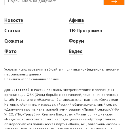
Новости
Афиша
Статьи
ТВ-Программа
Сюжеты
Форум
Фото
Видео
Условия использования веб-сайта и политика конфиденциальности и
персональных данных
Политика использования cookies
Для читателей:
В России признаны экстремистскими и запрещены
организации ФБК (Фонд борьбы с коррупцией, признан иноагентом),
Штабы Навального, «Национал-большевистская партия», «Свидетели
Иеговы», «Армия воли народа», «Русский общенациональный союз»,
«Движение против нелегальной иммиграции», «Правый сектор», УНА-
УНСО, УПА, «Тризуб им. Степана Бандеры», «Мизантропик дивижн»,
«Меджлис крымскотатарского народа», движение «Артподготовка»,
общероссийская политическая партия «Воля», АУЕ, батальоны «Азов» и
«Айдар». Признаны террористическими и запрещены: «Движение