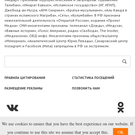
Талибан», «Имарат Кавказ», «Исламское государство» (ИГ, ИГИЛ),
Джебхад-ан-Нусра, «АУМ Синрике», «Братья-мусульмане», «Аль-Каида в
странах исламского Магриба», «Сеть», «Колумбайн». В РФ признана
нежелательной деятельность «Открытой России», издания «Проект
Медиа». СМИ-иноагентами признаны: телеканал «Дождь», «Медуза»,
«Важные истории», «Голос Америки», радио «Свобода», The Insider,
«Медиазона», ОВД-инфо. Иноагентами признаны общество/центр
«Мемориал», «Аналитический Центр Юрия Левады», Сахаровский центр.
Instagram и Facebook (Metа) запрещены в РФ за экстремизм.
ПРАВИЛА ЦИТИРОВАНИЯ
СТАТИСТИКА ПОСЕЩЕНИЙ
РАЗМЕЩЕНИЕ РЕКЛАМЫ
ПОЗВОНИТЬ НАМ
We use cookies to ensure that you have the best experience on our website. If
© ООО «Лаборатория Новоcтей», 2003—2026.
you continue to use this site we assume that you accept this.
OK