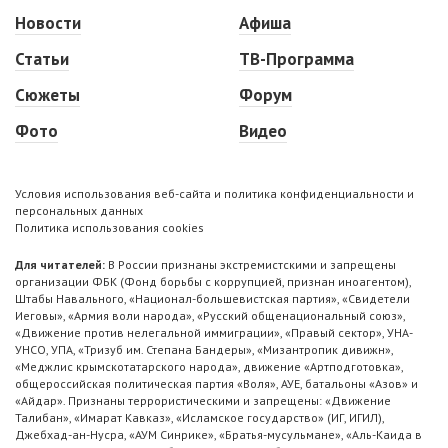
Новости
Афиша
Статьи
ТВ-Программа
Сюжеты
Форум
Фото
Видео
Условия использования веб-сайта и политика конфиденциальности и
персональных данных
Политика использования cookies
Для читателей:
В России признаны экстремистскими и запрещены
организации ФБК (Фонд борьбы с коррупцией, признан иноагентом),
Штабы Навального, «Национал-большевистская партия», «Свидетели
Иеговы», «Армия воли народа», «Русский общенациональный союз»,
«Движение против нелегальной иммиграции», «Правый сектор», УНА-
УНСО, УПА, «Тризуб им. Степана Бандеры», «Мизантропик дивижн»,
«Меджлис крымскотатарского народа», движение «Артподготовка»,
общероссийская политическая партия «Воля», АУЕ, батальоны «Азов» и
«Айдар». Признаны террористическими и запрещены: «Движение
Талибан», «Имарат Кавказ», «Исламское государство» (ИГ, ИГИЛ),
Джебхад-ан-Нусра, «АУМ Синрике», «Братья-мусульмане», «Аль-Каида в