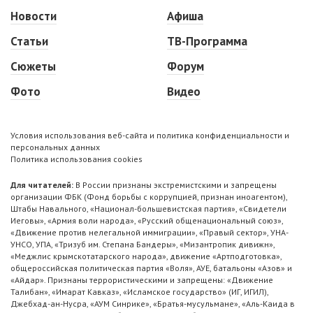
Новости
Афиша
Статьи
ТВ-Программа
Сюжеты
Форум
Фото
Видео
Условия использования веб-сайта и политика конфиденциальности и
персональных данных
Политика использования cookies
Для читателей:
В России признаны экстремистскими и запрещены
организации ФБК (Фонд борьбы с коррупцией, признан иноагентом),
Штабы Навального, «Национал-большевистская партия», «Свидетели
Иеговы», «Армия воли народа», «Русский общенациональный союз»,
«Движение против нелегальной иммиграции», «Правый сектор», УНА-
УНСО, УПА, «Тризуб им. Степана Бандеры», «Мизантропик дивижн»,
«Меджлис крымскотатарского народа», движение «Артподготовка»,
общероссийская политическая партия «Воля», АУЕ, батальоны «Азов» и
«Айдар». Признаны террористическими и запрещены: «Движение
Талибан», «Имарат Кавказ», «Исламское государство» (ИГ, ИГИЛ),
Джебхад-ан-Нусра, «АУМ Синрике», «Братья-мусульмане», «Аль-Каида в