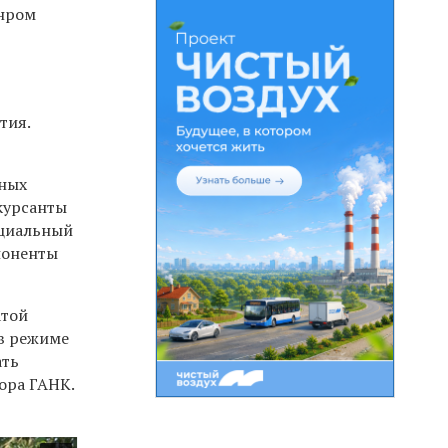
анром
тия.
жных
курсанты
ециальный
поненты
атой
в режиме
ать
ора ГАНК.