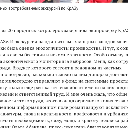
амых востребованных экскурсий по КрАЗу
а из 20 народных котролеров завершила экопроверку КрА
АЗе. И экскурсия на один из самых мощных заводов меня
ки была оценка экологичности производства. И тут, к со
ся в своем бессилии и некомпетентности. Особо отмечу, 
ма экологического мониторинга выбросов. Меня, как сотр
онда, бюджет которого состоит в основном из частных
нно потрясло, насколько тяжело нашим донорам достают
так милосердно отправляют в фонд на системные проект
огу только еще раз сказать спасибо от имени наших под
яжелый и ответственный труд. И мне очень жаль, что обще
ности этого труда, этого вклада огромного количества 
ременном информационном поле романтизируют исключит
авиатуры, слова и креативности, крафтовости и урбанизм
мечать необходимость, силу, мощь и красоту человека раб
иями Ольга Абанцева, пресс-секретарь благотворительн