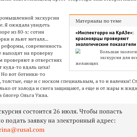
промышленной экскурсии
Материалы по теме
е. Я ожидала увидеть
зоре из 80-х: сотни
«Инспекторро на КрАЗе»:
красноярцы проверяют
рки и льют металл...
экологические показатели
сь реформы, современность
Большая экологи
е выходят на проверку
экскурсия для вс
ам проверяют в отверстиях
желающих
т куда-то вдаль цеха!
 Но вот ботинки-то
толстые, еще и с носком специальным, а то и валенки! С
лько от холода и снега защищают, а еще и от жары и жид
а блогер Ольга Ужва.
курсия состоится 26 июля. Чтобы попасть
но подать заявку на электронный адрес:
prina@rusal.com