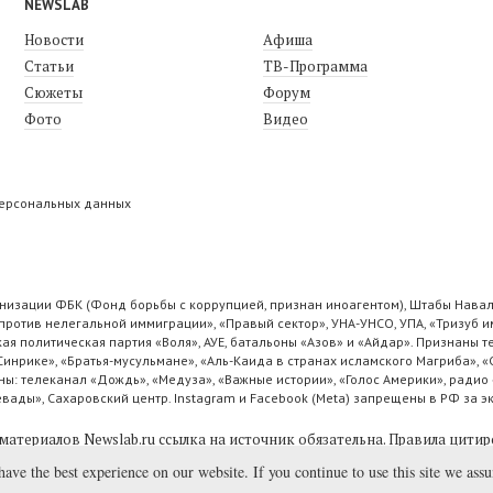
NEWSLAB
Новости
Афиша
Статьи
ТВ-Программа
Сюжеты
Форум
Фото
Видео
персональных данных
низации ФБК (Фонд борьбы с коррупцией, признан иноагентом), Штабы Навал
ротив нелегальной иммиграции», «Правый сектор», УНА-УНСО, УПА, «Тризуб и
ая политическая партия «Воля», АУЕ, батальоны «Азов» и «Айдар». Признаны
 Синрике», «Братья-мусульмане», «Аль-Каида в странах исламского Магриба», 
ы: телеканал «Дождь», «Медуза», «Важные истории», «Голос Америки», радио 
ады», Сахаровский центр. Instagram и Facebook (Metа) запрещены в РФ за э
материалов Newslab.ru ссылка на источник обязательна.
Правила цитир
have the best experience on our website. If you continue to use this site we ass