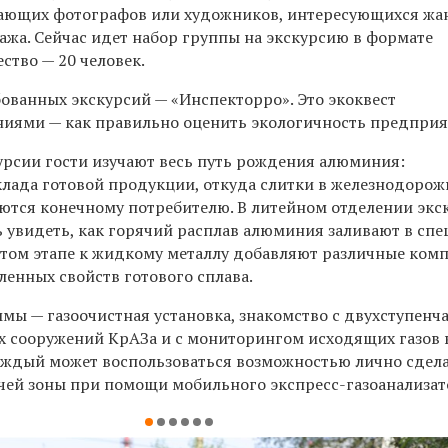
нающих фотографов или художников, интересующихся ж
ажа. Сейчас идет набор группы на экскурсию в формате
ство — 20 человек.
бованных экскурсий — «Инспекторро». Это экоквест
ниями — как правильно оценить экологичность предприя
урсии гости изучают весь путь рождения алюминия:
склада готовой продукции, откуда слитки в железнодоро
ются конечному потребителю. В литейном отделении экс
 увидеть, как горячий расплав алюминия заливают в сп
этом этапе к жидкому металлу добавляют различные ком
ленных свойств готового сплава.
мы — газоочистная установка, знакомство с двухступенч
х сооружений КрАЗа и с мониторингом исходящих газов 
аждый может воспользоваться возможностью лично сдел
очей зоны при помощи мобильного экспресс-газоанализат