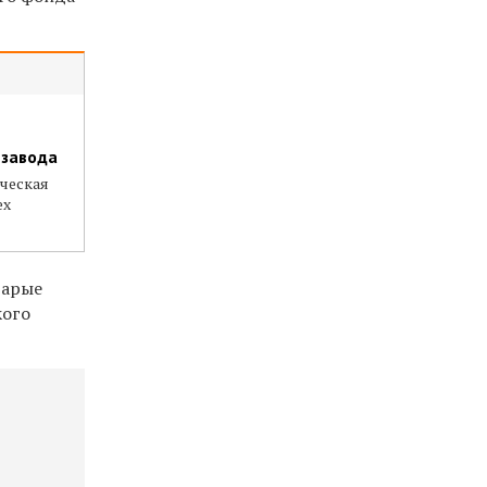
 завода
ческая
ех
тарые
кого