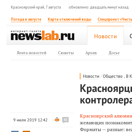
Красноярский край, 7 августа
обновлено: двадцать минут назад
Погода в августе
Карта отключений воды
Спецпроект «Чисты
Новости
Лента новостей
Сюжеты
Архив
Досье
/
,
Новости
Общество
В 
Красноярц
контролер
Красноярский алюмин
9 июля 2019 12:42
42
желающих познакомит
Форматы — разные: ве