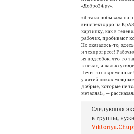
«Добро24.ру».
«Я-таки побывала на 
#инспекторро на КрАЗ
картинку, как в телеви
рабочих, пробивают ко
Но оказалось-то, зде
и техпрогресс! Рабочи
из подсобок, что-то т
в печах, и важно уходя
Печи-то современные!
у литейшиков мощные, 
добрые, которые не то
металла!», — рассказал
Следующая экс
в группы, нуж
Viktoriya.Chu