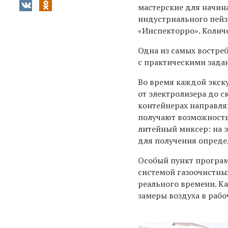
мастерские для начи
индустриального пейз
«Инспекторро». Количе
Одна из самых востре
с практическими зада
Во время каждой экск
от электролизера до 
контейнерах направля
получают возможность
литейный миксер: на 
для получения опреде
Особый пункт програм
системой газоочистны
реального времени. К
замеры воздуха в раб