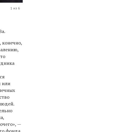
1 из 6
За.
, конечно,
жалению,
что
удника
ся
ы или
опечных
ство
людей.
ельно
а,
очего», —
ого фонда