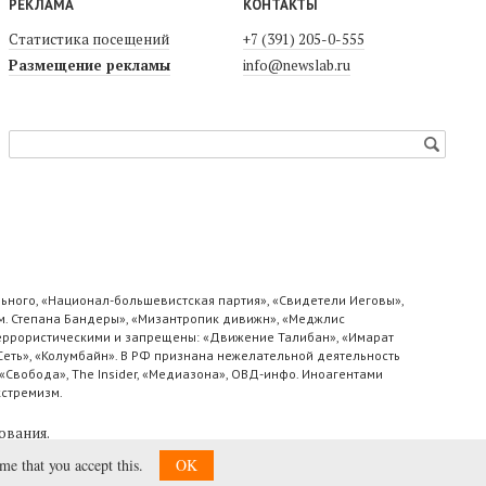
РЕКЛАМА
КОНТАКТЫ
Статистика посещений
+7 (391) 205-0-555
Размещение рекламы
info@newslab.ru
ьного, «Национал-большевистская партия», «Свидетели Иеговы»,
м. Степана Бандеры», «Мизантропик дивижн», «Меджлис
 террористическими и запрещены: «Движение Талибан», «Имарат
«Сеть», «Колумбайн». В РФ признана нежелательной деятельность
«Свобода», The Insider, «Медиазона», ОВД-инфо. Иноагентами
кстремизм.
ования
.
ume that you accept this.
OK