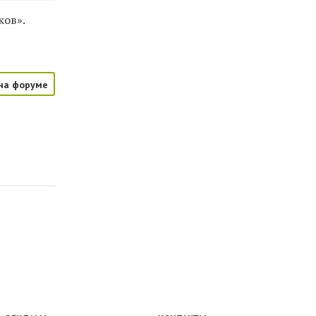
ков».
на форуме