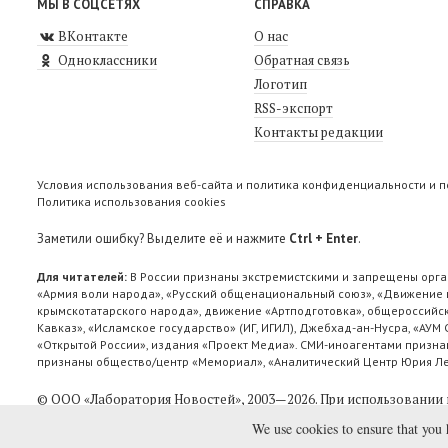
МЫ В СОЦСЕТЯХ
СПРАВКА
ВКонтакте
О нас
Одноклассники
Обратная связь
Логотип
RSS-экспорт
Контакты редакции
Условия использования веб-сайта и политика конфиденциальности и 
Политика использования cookies
Заметили ошибку? Выделите её и нажмите
Ctrl + Enter
.
Для читателей:
В России признаны экстремистскими и запрещены орга
«Армия воли народа», «Русский общенациональный союз», «Движение п
крымскотатарского народа», движение «Артподготовка», общероссийск
Кавказ», «Исламское государство» (ИГ, ИГИЛ), Джебхад-ан-Нусра, «АУМ
«Открытой России», издания «Проект Медиа». СМИ-иноагентами признан
признаны общество/центр «Мемориал», «Аналитический Центр Юрия Лев
© ООО «Лаборатория Новоcтей», 2003—2026.
При использовании 
We use cookies to ensure that you 