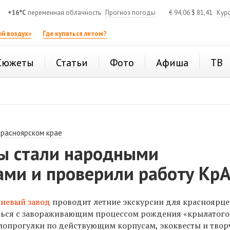
+16°C
переменная облачность
Прогноз погоды
€
94,06
$
81,41
Кур
й воздух»
Где купаться летом?
Сюжеты
Статьи
Фото
Афиша
ТВ
Красноярском крае
ы стали народными
ами и проверили работу Кр
иевый завод
проводит летние экскурсии для красноярце
ься с завораживающим процессом рождения «крылатого 
лопрогулки по действующим корпусам, экоквесты и твор