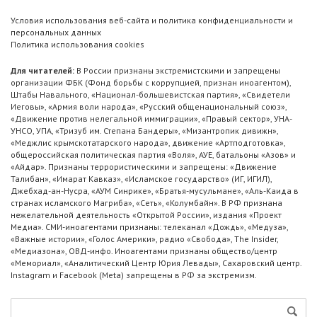
Условия использования веб-сайта и политика конфиденциальности и
персональных данных
Политика использования cookies
Для читателей:
В России признаны экстремистскими и запрещены
организации ФБК (Фонд борьбы с коррупцией, признан иноагентом),
Штабы Навального, «Национал-большевистская партия», «Свидетели
Иеговы», «Армия воли народа», «Русский общенациональный союз»,
«Движение против нелегальной иммиграции», «Правый сектор», УНА-
УНСО, УПА, «Тризуб им. Степана Бандеры», «Мизантропик дивижн»,
«Меджлис крымскотатарского народа», движение «Артподготовка»,
общероссийская политическая партия «Воля», АУЕ, батальоны «Азов» и
«Айдар». Признаны террористическими и запрещены: «Движение
Талибан», «Имарат Кавказ», «Исламское государство» (ИГ, ИГИЛ),
Джебхад-ан-Нусра, «АУМ Синрике», «Братья-мусульмане», «Аль-Каида в
странах исламского Магриба», «Сеть», «Колумбайн». В РФ признана
нежелательной деятельность «Открытой России», издания «Проект
Медиа». СМИ-иноагентами признаны: телеканал «Дождь», «Медуза»,
«Важные истории», «Голос Америки», радио «Свобода», The Insider,
«Медиазона», ОВД-инфо. Иноагентами признаны общество/центр
«Мемориал», «Аналитический Центр Юрия Левады», Сахаровский центр.
Instagram и Facebook (Metа) запрещены в РФ за экстремизм.