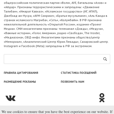
общероссийская политическая партия «Воля», АУЕ, батальоны «Азов» и
«Айдар». Признаны террористическими и запрещены: «Движение
Талибан», «Имарат Кавказ», «Исламское государство» (ИГ, ИГИЛ),
Джебхад-ан-Нусра, «АУМ Синрике», «Братья-мусульмане», «Аль-Каида в
странах исламского Магриба», «Сеть», «Колумбайн». В РФ признана
нежелательной деятельность «Открытой России», издания «Проект
Медиа». СМИ-иноагентами признаны: телеканал «Дождь», «Медуза»,
«Важные истории», «Голос Америки», радио «Свобода», The Insider,
«Медиазона», ОВД-инфо. Иноагентами признаны общество/центр
«Мемориал», «Аналитический Центр Юрия Левады», Сахаровский центр.
Instagram и Facebook (Metа) запрещены в РФ за экстремизм.
ПРАВИЛА ЦИТИРОВАНИЯ
СТАТИСТИКА ПОСЕЩЕНИЙ
РАЗМЕЩЕНИЕ РЕКЛАМЫ
ПОЗВОНИТЬ НАМ
We use cookies to ensure that you have the best experience on our website. If
© ООО «Лаборатория Новоcтей», 2003—2026.