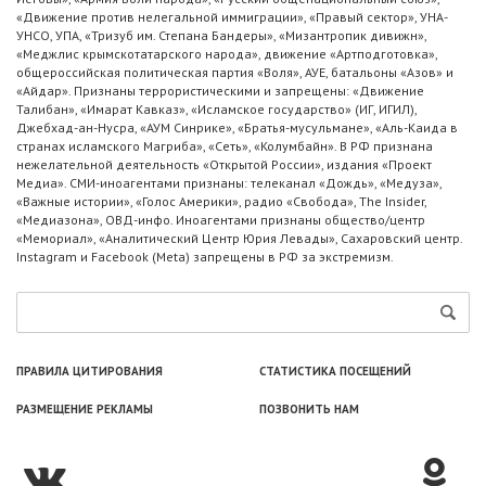
«Движение против нелегальной иммиграции», «Правый сектор», УНА-
УНСО, УПА, «Тризуб им. Степана Бандеры», «Мизантропик дивижн»,
«Меджлис крымскотатарского народа», движение «Артподготовка»,
общероссийская политическая партия «Воля», АУЕ, батальоны «Азов» и
«Айдар». Признаны террористическими и запрещены: «Движение
Талибан», «Имарат Кавказ», «Исламское государство» (ИГ, ИГИЛ),
Джебхад-ан-Нусра, «АУМ Синрике», «Братья-мусульмане», «Аль-Каида в
странах исламского Магриба», «Сеть», «Колумбайн». В РФ признана
нежелательной деятельность «Открытой России», издания «Проект
Медиа». СМИ-иноагентами признаны: телеканал «Дождь», «Медуза»,
«Важные истории», «Голос Америки», радио «Свобода», The Insider,
«Медиазона», ОВД-инфо. Иноагентами признаны общество/центр
«Мемориал», «Аналитический Центр Юрия Левады», Сахаровский центр.
Instagram и Facebook (Metа) запрещены в РФ за экстремизм.
ПРАВИЛА ЦИТИРОВАНИЯ
СТАТИСТИКА ПОСЕЩЕНИЙ
РАЗМЕЩЕНИЕ РЕКЛАМЫ
ПОЗВОНИТЬ НАМ