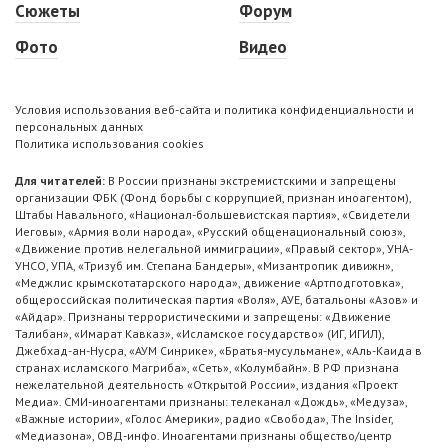
Сюжеты
Форум
Фото
Видео
Условия использования веб-сайта и политика конфиденциальности и
персональных данных
Политика использования cookies
Для читателей:
В России признаны экстремистскими и запрещены
организации ФБК (Фонд борьбы с коррупцией, признан иноагентом),
Штабы Навального, «Национал-большевистская партия», «Свидетели
Иеговы», «Армия воли народа», «Русский общенациональный союз»,
«Движение против нелегальной иммиграции», «Правый сектор», УНА-
УНСО, УПА, «Тризуб им. Степана Бандеры», «Мизантропик дивижн»,
«Меджлис крымскотатарского народа», движение «Артподготовка»,
общероссийская политическая партия «Воля», АУЕ, батальоны «Азов» и
«Айдар». Признаны террористическими и запрещены: «Движение
Талибан», «Имарат Кавказ», «Исламское государство» (ИГ, ИГИЛ),
Джебхад-ан-Нусра, «АУМ Синрике», «Братья-мусульмане», «Аль-Каида в
странах исламского Магриба», «Сеть», «Колумбайн». В РФ признана
нежелательной деятельность «Открытой России», издания «Проект
Медиа». СМИ-иноагентами признаны: телеканал «Дождь», «Медуза»,
«Важные истории», «Голос Америки», радио «Свобода», The Insider,
«Медиазона», ОВД-инфо. Иноагентами признаны общество/центр