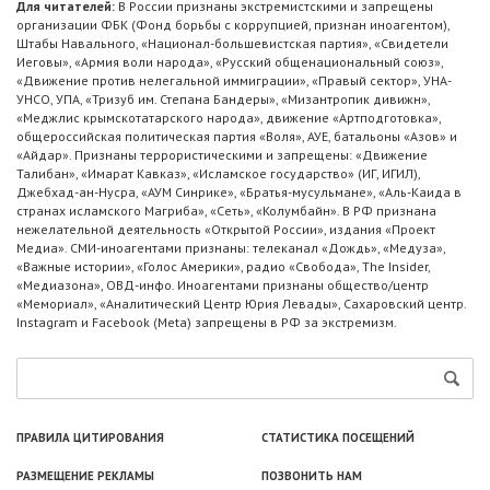
Для читателей:
В России признаны экстремистскими и запрещены
организации ФБК (Фонд борьбы с коррупцией, признан иноагентом),
Штабы Навального, «Национал-большевистская партия», «Свидетели
Иеговы», «Армия воли народа», «Русский общенациональный союз»,
«Движение против нелегальной иммиграции», «Правый сектор», УНА-
УНСО, УПА, «Тризуб им. Степана Бандеры», «Мизантропик дивижн»,
«Меджлис крымскотатарского народа», движение «Артподготовка»,
общероссийская политическая партия «Воля», АУЕ, батальоны «Азов» и
«Айдар». Признаны террористическими и запрещены: «Движение
Талибан», «Имарат Кавказ», «Исламское государство» (ИГ, ИГИЛ),
Джебхад-ан-Нусра, «АУМ Синрике», «Братья-мусульмане», «Аль-Каида в
странах исламского Магриба», «Сеть», «Колумбайн». В РФ признана
нежелательной деятельность «Открытой России», издания «Проект
Медиа». СМИ-иноагентами признаны: телеканал «Дождь», «Медуза»,
«Важные истории», «Голос Америки», радио «Свобода», The Insider,
«Медиазона», ОВД-инфо. Иноагентами признаны общество/центр
«Мемориал», «Аналитический Центр Юрия Левады», Сахаровский центр.
Instagram и Facebook (Metа) запрещены в РФ за экстремизм.
ПРАВИЛА ЦИТИРОВАНИЯ
СТАТИСТИКА ПОСЕЩЕНИЙ
РАЗМЕЩЕНИЕ РЕКЛАМЫ
ПОЗВОНИТЬ НАМ