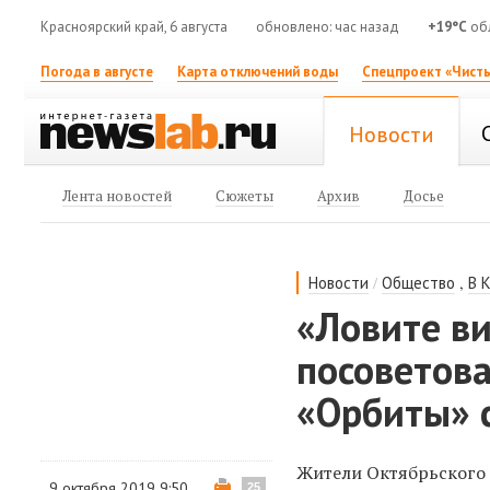
Красноярский край, 6 августа
обновлено: час назад
+19°C
об
Погода в августе
Карта отключений воды
Спецпроект «Чисты
Новости
Лента новостей
Сюжеты
Архив
Досье
/
,
Новости
Общество
В 
«Ловите ви
посоветов
«Орбиты» 
Жители Октябрьского 
9 октября 2019 9:50
25