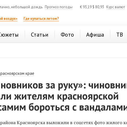
лачно, небольшой дождь
Прогноз погоды
€
93,19
$
80,93
Курс валют
й воздух»
Где купаться летом?
Сюжеты
Статьи
Фото
Афиша
ТВ
Красноярском крае
новников за руку»: чиновн
али жителям красноярской
самим бороться с вандалам
района Красноярска выложили в соцсетях фото жилого к