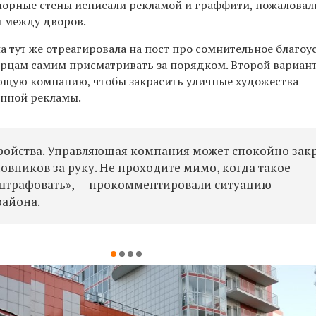
дпорные стены исписали рекламой и граффити, пожаловал
ы между дворов.
 тут же отреагировала на пост про сомнительное благоу
рцам самим присматривать за порядком. Второй вариан
ющую компанию, чтобы закрасить уличные художества
онной рекламы.
ройства. Управляющая компания может спокойно закр
новников за руку. Не проходите мимо, когда такое
штрафовать», — прокомментировали ситуацию
района.