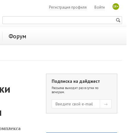
18+
Регистрация профиля
Войти
Форум
Подписка на дайджест
ики
Рассылка выходит раз в сутки по
вечерам.
и
омплекса