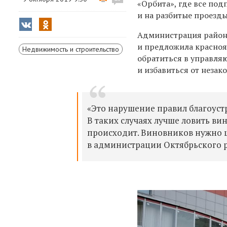
«Орбита», где все по
и на разбитые проезд
Администрация района
и предложила красноя
Недвижимость и строительство
обратиться в управля
и избавиться от незак
«Это нарушение правил благоуст
В таких случаях лучше ловить ви
происходит. Виновников нужно 
в администрации Октябрьского 