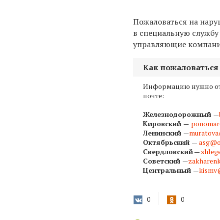
Пожаловаться на нару
в специальную службу 
управляющие компании,
Как пожаловаться
Информацию нужно от
почте:
Железнодорожный —
Кировский —
ponomar
Ленинский —
muratova
Октябрьский —
asg@o
Свердловский
—
shleg
Советский —
zakharen
Центральный —
kismv
0
0