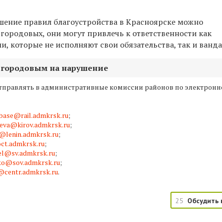
шение правил благоустройства в Красноярске можно
городовых, они могут привлечь к ответственности как
 которые не исполняют свои обязательства, так и ванда
 городовым на нарушение
правлять в административные комиссии районов по электронн
base@rail.admkrsk.ru
;
eva@kirov.admkrsk.ru
;
@lenin.admkrsk.ru
;
ct.admkrsk.ru
;
el@sv.admkrsk.ru
;
ko@sov.admkrsk.ru
;
@centr.admkrsk.ru
.
25
Обсудить 