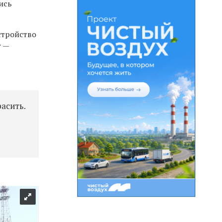
ись
стройство
т —
асить.