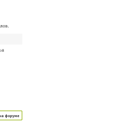
лов.
ой
на форуме