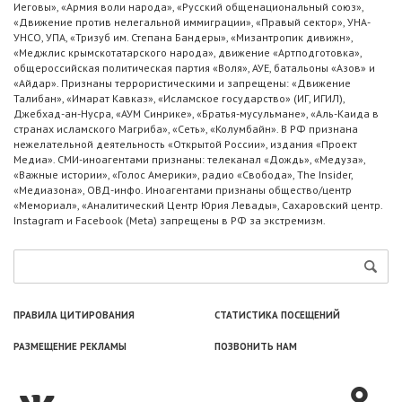
Иеговы», «Армия воли народа», «Русский общенациональный союз»,
«Движение против нелегальной иммиграции», «Правый сектор», УНА-
УНСО, УПА, «Тризуб им. Степана Бандеры», «Мизантропик дивижн»,
«Меджлис крымскотатарского народа», движение «Артподготовка»,
общероссийская политическая партия «Воля», АУЕ, батальоны «Азов» и
«Айдар». Признаны террористическими и запрещены: «Движение
Талибан», «Имарат Кавказ», «Исламское государство» (ИГ, ИГИЛ),
Джебхад-ан-Нусра, «АУМ Синрике», «Братья-мусульмане», «Аль-Каида в
странах исламского Магриба», «Сеть», «Колумбайн». В РФ признана
нежелательной деятельность «Открытой России», издания «Проект
Медиа». СМИ-иноагентами признаны: телеканал «Дождь», «Медуза»,
«Важные истории», «Голос Америки», радио «Свобода», The Insider,
«Медиазона», ОВД-инфо. Иноагентами признаны общество/центр
«Мемориал», «Аналитический Центр Юрия Левады», Сахаровский центр.
Instagram и Facebook (Metа) запрещены в РФ за экстремизм.
ПРАВИЛА ЦИТИРОВАНИЯ
СТАТИСТИКА ПОСЕЩЕНИЙ
РАЗМЕЩЕНИЕ РЕКЛАМЫ
ПОЗВОНИТЬ НАМ