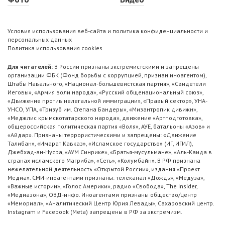
Условия использования веб-сайта и политика конфиденциальности и
персональных данных
Политика использования cookies
Для читателей:
В России признаны экстремистскими и запрещены
организации ФБК (Фонд борьбы с коррупцией, признан иноагентом),
Штабы Навального, «Национал-большевистская партия», «Свидетели
Иеговы», «Армия воли народа», «Русский общенациональный союз»,
«Движение против нелегальной иммиграции», «Правый сектор», УНА-
УНСО, УПА, «Тризуб им. Степана Бандеры», «Мизантропик дивижн»,
«Меджлис крымскотатарского народа», движение «Артподготовка»,
общероссийская политическая партия «Воля», АУЕ, батальоны «Азов» и
«Айдар». Признаны террористическими и запрещены: «Движение
Талибан», «Имарат Кавказ», «Исламское государство» (ИГ, ИГИЛ),
Джебхад-ан-Нусра, «АУМ Синрике», «Братья-мусульмане», «Аль-Каида в
странах исламского Магриба», «Сеть», «Колумбайн». В РФ признана
нежелательной деятельность «Открытой России», издания «Проект
Медиа». СМИ-иноагентами признаны: телеканал «Дождь», «Медуза»,
«Важные истории», «Голос Америки», радио «Свобода», The Insider,
«Медиазона», ОВД-инфо. Иноагентами признаны общество/центр
«Мемориал», «Аналитический Центр Юрия Левады», Сахаровский центр.
Instagram и Facebook (Metа) запрещены в РФ за экстремизм.