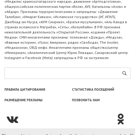
«Меджлис крымскотатарского народа», движение «Артподготовка»,
общероссийская политическая партия «Воля», АУЕ, батальоны «Азов» и
«Айдар». Признаны террористическими и запрещены: «Движение
Талибан», «Имарат Кавказ», «Исламское государство» (ИГ, ИГИЛ),
Джебхад-ан-Нусра, «АУМ Синрике», «Братья-мусульмане», «Аль-Каида в
странах исламского Магриба», «Сеть», «Колумбайн». В РФ признана
нежелательной деятельность «Открытой России», издания «Проект
Медиа». СМИ-иноагентами признаны: телеканал «Дождь», «Медуза»,
«Важные истории», «Голос Америки», радио «Свобода», The Insider,
«Медиазона», ОВД-инфо. Иноагентами признаны общество/центр
«Мемориал», «Аналитический Центр Юрия Левады», Сахаровский центр.
Instagram и Facebook (Metа) запрещены в РФ за экстремизм.
ПРАВИЛА ЦИТИРОВАНИЯ
СТАТИСТИКА ПОСЕЩЕНИЙ
РАЗМЕЩЕНИЕ РЕКЛАМЫ
ПОЗВОНИТЬ НАМ