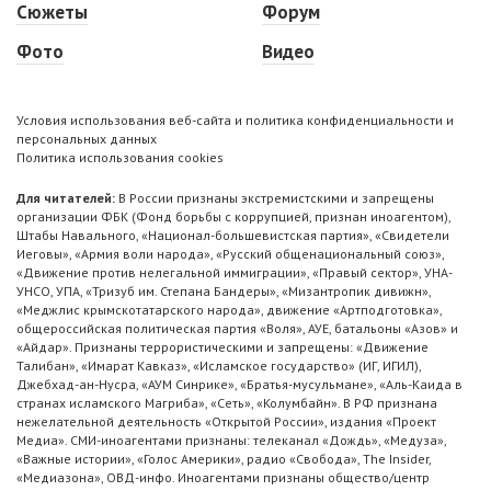
Сюжеты
Форум
Фото
Видео
Условия использования веб-сайта и политика конфиденциальности и
персональных данных
Политика использования cookies
Для читателей:
В России признаны экстремистскими и запрещены
организации ФБК (Фонд борьбы с коррупцией, признан иноагентом),
Штабы Навального, «Национал-большевистская партия», «Свидетели
Иеговы», «Армия воли народа», «Русский общенациональный союз»,
«Движение против нелегальной иммиграции», «Правый сектор», УНА-
УНСО, УПА, «Тризуб им. Степана Бандеры», «Мизантропик дивижн»,
«Меджлис крымскотатарского народа», движение «Артподготовка»,
общероссийская политическая партия «Воля», АУЕ, батальоны «Азов» и
«Айдар». Признаны террористическими и запрещены: «Движение
Талибан», «Имарат Кавказ», «Исламское государство» (ИГ, ИГИЛ),
Джебхад-ан-Нусра, «АУМ Синрике», «Братья-мусульмане», «Аль-Каида в
странах исламского Магриба», «Сеть», «Колумбайн». В РФ признана
нежелательной деятельность «Открытой России», издания «Проект
Медиа». СМИ-иноагентами признаны: телеканал «Дождь», «Медуза»,
«Важные истории», «Голос Америки», радио «Свобода», The Insider,
«Медиазона», ОВД-инфо. Иноагентами признаны общество/центр