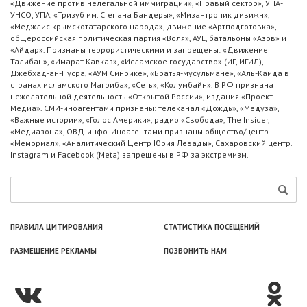
«Движение против нелегальной иммиграции», «Правый сектор», УНА-
УНСО, УПА, «Тризуб им. Степана Бандеры», «Мизантропик дивижн»,
«Меджлис крымскотатарского народа», движение «Артподготовка»,
общероссийская политическая партия «Воля», АУЕ, батальоны «Азов» и
«Айдар». Признаны террористическими и запрещены: «Движение
Талибан», «Имарат Кавказ», «Исламское государство» (ИГ, ИГИЛ),
Джебхад-ан-Нусра, «АУМ Синрике», «Братья-мусульмане», «Аль-Каида в
странах исламского Магриба», «Сеть», «Колумбайн». В РФ признана
нежелательной деятельность «Открытой России», издания «Проект
Медиа». СМИ-иноагентами признаны: телеканал «Дождь», «Медуза»,
«Важные истории», «Голос Америки», радио «Свобода», The Insider,
«Медиазона», ОВД-инфо. Иноагентами признаны общество/центр
«Мемориал», «Аналитический Центр Юрия Левады», Сахаровский центр.
Instagram и Facebook (Metа) запрещены в РФ за экстремизм.
ПРАВИЛА ЦИТИРОВАНИЯ
СТАТИСТИКА ПОСЕЩЕНИЙ
РАЗМЕЩЕНИЕ РЕКЛАМЫ
ПОЗВОНИТЬ НАМ