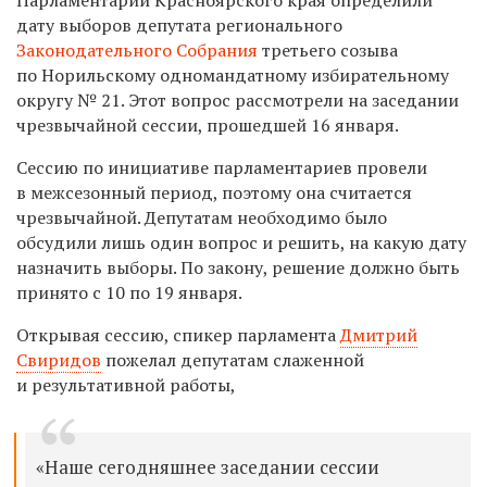
дату выборов
депутата регионального
Законодательного Собрания
третьего созыва
по
Норильскому одномандатному избирательному
округу № 21.
Этот вопрос рассмотрели на заседании
чрезвычайной сессии, прошедшей 16 января.
С
ессию
по инициативе парламентариев
провели
в межсезонный период,
поэтому она считается
чрезвычайно
й
. Депутата
м необходимо было
обсудили лишь один вопро
с и решить, на какую дату
назначить выборы.
По закону, решение должно быть
принято с 10 по 19 января.
Открывая сессию, спикер парламента
Дмитрий
Свиридов
пожелал депутатам слаженной
и результативной работы,
«Наше сегодняшнее заседании сессии