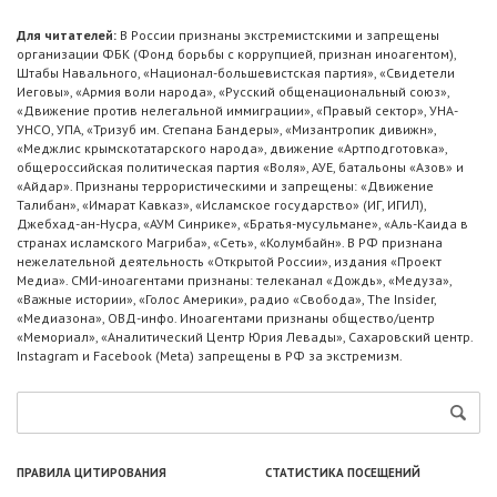
Для читателей:
В России признаны экстремистскими и запрещены
организации ФБК (Фонд борьбы с коррупцией, признан иноагентом),
Штабы Навального, «Национал-большевистская партия», «Свидетели
Иеговы», «Армия воли народа», «Русский общенациональный союз»,
«Движение против нелегальной иммиграции», «Правый сектор», УНА-
УНСО, УПА, «Тризуб им. Степана Бандеры», «Мизантропик дивижн»,
«Меджлис крымскотатарского народа», движение «Артподготовка»,
общероссийская политическая партия «Воля», АУЕ, батальоны «Азов» и
«Айдар». Признаны террористическими и запрещены: «Движение
Талибан», «Имарат Кавказ», «Исламское государство» (ИГ, ИГИЛ),
Джебхад-ан-Нусра, «АУМ Синрике», «Братья-мусульмане», «Аль-Каида в
странах исламского Магриба», «Сеть», «Колумбайн». В РФ признана
нежелательной деятельность «Открытой России», издания «Проект
Медиа». СМИ-иноагентами признаны: телеканал «Дождь», «Медуза»,
«Важные истории», «Голос Америки», радио «Свобода», The Insider,
«Медиазона», ОВД-инфо. Иноагентами признаны общество/центр
«Мемориал», «Аналитический Центр Юрия Левады», Сахаровский центр.
Instagram и Facebook (Metа) запрещены в РФ за экстремизм.
ПРАВИЛА ЦИТИРОВАНИЯ
СТАТИСТИКА ПОСЕЩЕНИЙ