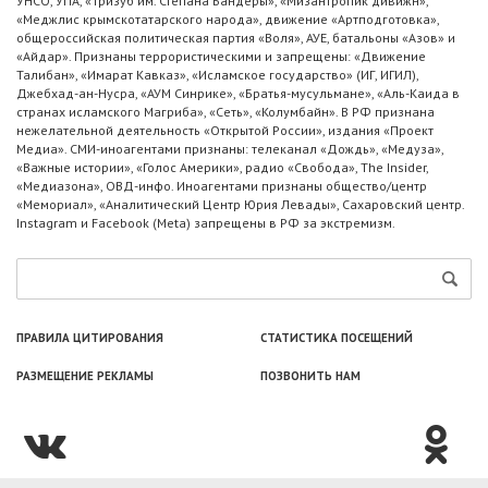
УНСО, УПА, «Тризуб им. Степана Бандеры», «Мизантропик дивижн»,
«Меджлис крымскотатарского народа», движение «Артподготовка»,
общероссийская политическая партия «Воля», АУЕ, батальоны «Азов» и
«Айдар». Признаны террористическими и запрещены: «Движение
Талибан», «Имарат Кавказ», «Исламское государство» (ИГ, ИГИЛ),
Джебхад-ан-Нусра, «АУМ Синрике», «Братья-мусульмане», «Аль-Каида в
странах исламского Магриба», «Сеть», «Колумбайн». В РФ признана
нежелательной деятельность «Открытой России», издания «Проект
Медиа». СМИ-иноагентами признаны: телеканал «Дождь», «Медуза»,
«Важные истории», «Голос Америки», радио «Свобода», The Insider,
«Медиазона», ОВД-инфо. Иноагентами признаны общество/центр
«Мемориал», «Аналитический Центр Юрия Левады», Сахаровский центр.
Instagram и Facebook (Metа) запрещены в РФ за экстремизм.
ПРАВИЛА ЦИТИРОВАНИЯ
СТАТИСТИКА ПОСЕЩЕНИЙ
РАЗМЕЩЕНИЕ РЕКЛАМЫ
ПОЗВОНИТЬ НАМ