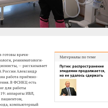
 готовы врачи-
Материалы по теме
ологи, реаниматологи-
ционисты, — рассказывает
Путин: распространение
эпидемии продолжается,
 России Александр
но ее удалось сдержать
ана работа приёмно-
ения. В ФСНКЦ есть
ие для работы
19: аппараты ИВЛ,
 пациентом,
рода, компьютерный