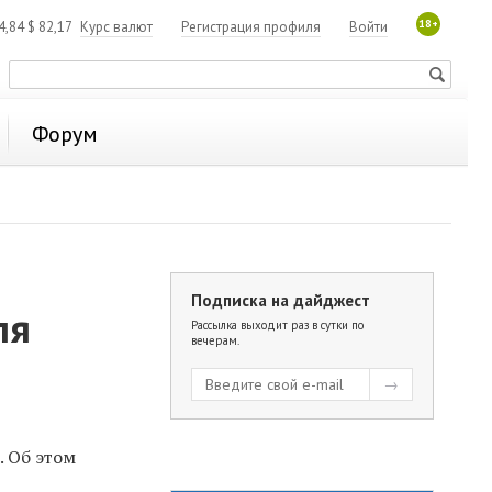
18+
4,84
$
82,17
Курс валют
Регистрация профиля
Войти
Форум
Подписка на дайджест
ля
Рассылка выходит раз в сутки по
вечерам.
 Об этом