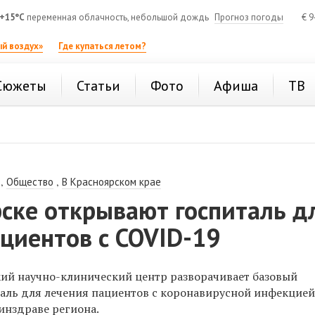
+15°C
переменная облачность, небольшой дождь
Прогноз погоды
€
9
й воздух»
Где купаться летом?
Сюжеты
Статьи
Фото
Афиша
ТВ
,
,
Общество
В Красноярском крае
ске открывают госпиталь д
циентов с COVID-19
й научно-клинический центр разворачивает базовый
ль для лечения пациентов с коронавирусной инфекцией.
инздраве региона.