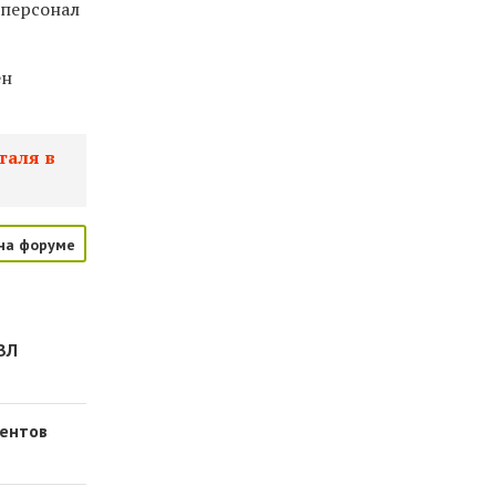
дперсонал
ен
таля в
на форуме
ИВЛ
иентов