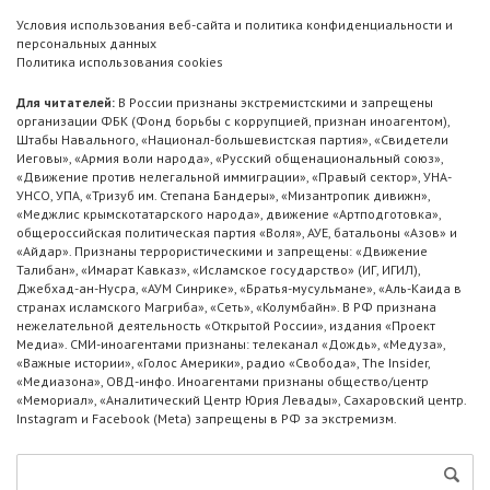
Условия использования веб-сайта и политика конфиденциальности и
персональных данных
Политика использования cookies
Для читателей:
В России признаны экстремистскими и запрещены
организации ФБК (Фонд борьбы с коррупцией, признан иноагентом),
Штабы Навального, «Национал-большевистская партия», «Свидетели
Иеговы», «Армия воли народа», «Русский общенациональный союз»,
«Движение против нелегальной иммиграции», «Правый сектор», УНА-
УНСО, УПА, «Тризуб им. Степана Бандеры», «Мизантропик дивижн»,
«Меджлис крымскотатарского народа», движение «Артподготовка»,
общероссийская политическая партия «Воля», АУЕ, батальоны «Азов» и
«Айдар». Признаны террористическими и запрещены: «Движение
Талибан», «Имарат Кавказ», «Исламское государство» (ИГ, ИГИЛ),
Джебхад-ан-Нусра, «АУМ Синрике», «Братья-мусульмане», «Аль-Каида в
странах исламского Магриба», «Сеть», «Колумбайн». В РФ признана
нежелательной деятельность «Открытой России», издания «Проект
Медиа». СМИ-иноагентами признаны: телеканал «Дождь», «Медуза»,
«Важные истории», «Голос Америки», радио «Свобода», The Insider,
«Медиазона», ОВД-инфо. Иноагентами признаны общество/центр
«Мемориал», «Аналитический Центр Юрия Левады», Сахаровский центр.
Instagram и Facebook (Metа) запрещены в РФ за экстремизм.