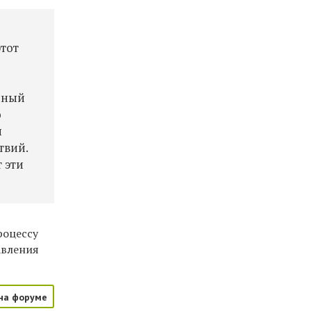
этот
нный
о
ы
твий.
 эти
роцессу
авления
на форуме