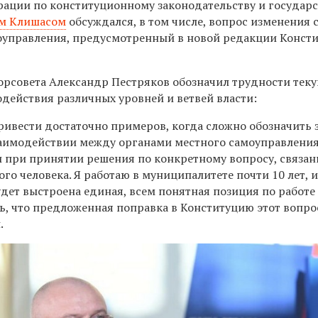
рации по конституционному законодательству и государ
м Клишасом
обсуждался, в том числе, вопрос изменения с
оуправления, предусмотренный в новой редакции Конст
орсовета Александр Пестряков обозначил трудности тек
одействия различных уровней и ветвей власти:
ривести достаточно примеров, когда сложно обозначить 
заимодействии между органами местного самоуправлени
и при принятии решения по конкретному вопросу, связа
го человека. Я работаю в муниципалитете почти 10 лет, и
дет выстроена единая, всем понятная позиция по работе
ь, что предложенная поправка в Конституцию этот вопро
.