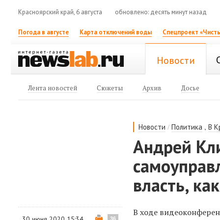
Красноярский край, 6 августа
обновлено: десять минут назад
Погода в августе
Карта отключений воды
Спецпроект «Чисты
Новости
Лента новостей
Сюжеты
Архив
Досье
/
,
Новости
Политика
В К
Андрей Кл
самоуправл
власть, ка
В ходе видеоконферен
30 июня 2020 15:34
36