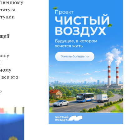
ственному
татуса
итуции
ущей
зону
я
нному
 все это
с