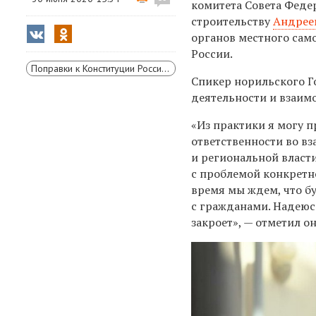
комитета Совета Феде
строительству
Андрее
органов местного сам
России.
Поправки к Конституции России 2020 года
Спикер норильского Г
деятельности и взаим
«Из практики я могу п
ответственности во в
и региональной власт
с проблемой конкретно
время мы ждем, что бу
с гражданами. Надеюс
закроет», — отметил он