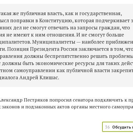
акая же публичная власть, как и государственная,
мысл поправки в Конституцию, которая подчеркивает 
нних дел не смогут отвечать на запросы граждан, что
я не имеют к ним отношения. И не смогут больше
иципалитетов. Муниципалитеты — наиболее приближе
и. Позиция Президента России заключается в том, чт
равления должны беспрепятственно решать проблем
ас должны быть экономические ресурсы для таких дейс
тном самоуправлении как публичной власти закрепит
 диалога Андрей Клишас.
Александр Пестряков попросил сенатора подключить к п
законов и подзаконных актов органы местного самоупр
36
Обсудить 