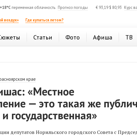
+18°C
переменная облачность
Прогноз погоды
€
93,19
$
80,93
Курс в
й воздух»
Где купаться летом?
Сюжеты
Статьи
Фото
Афиша
ТВ
расноярском крае
ишас: «Местное
ение — это такая же публи
к и государственная»
ции депутатов Норильского городского Совета с Предсе