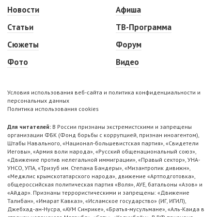
Новости
Афиша
Статьи
ТВ-Программа
Сюжеты
Форум
Фото
Видео
Условия использования веб-сайта и политика конфиденциальности и
персональных данных
Политика использования cookies
Для читателей:
В России признаны экстремистскими и запрещены
организации ФБК (Фонд борьбы с коррупцией, признан иноагентом),
Штабы Навального, «Национал-большевистская партия», «Свидетели
Иеговы», «Армия воли народа», «Русский общенациональный союз»,
«Движение против нелегальной иммиграции», «Правый сектор», УНА-
УНСО, УПА, «Тризуб им. Степана Бандеры», «Мизантропик дивижн»,
«Меджлис крымскотатарского народа», движение «Артподготовка»,
общероссийская политическая партия «Воля», АУЕ, батальоны «Азов» и
«Айдар». Признаны террористическими и запрещены: «Движение
Талибан», «Имарат Кавказ», «Исламское государство» (ИГ, ИГИЛ),
Джебхад-ан-Нусра, «АУМ Синрике», «Братья-мусульмане», «Аль-Каида в