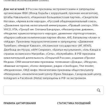
Политика использования cookies
Для читателей:
В России признаны экстремистскими и запрещены
организации ФБК (Фонд борьбы с коррупцией, признан иноагентом),
Штабы Навального, «Национал-большевистская партия», «Свидетели
Иеговы», «Армия воли народа», «Русский общенациональный союз»,
«Движение против нелегальной иммиграции», «Правый сектор», УНА-
УНСО, УПА, «Тризуб им. Степана Бандеры», «Мизантропик дивижн»,
«Меджлис крымскотатарского народа», движение «Артподготовка»,
общероссийская политическая партия «Воля», АУЕ, батальоны «Азов» и
«Айдар». Признаны террористическими и запрещены: «Движение
Талибан», «Имарат Кавказ», «Исламское государство» (ИГ, ИГИЛ),
Джебхад-ан-Нусра, «АУМ Синрике», «Братья-мусульмане», «Аль-Каида в
странах исламского Магриба», «Сеть», «Колумбайн». В РФ признана
нежелательной деятельность «Открытой России», издания «Проект
Медиа». СМИ-иноагентами признаны: телеканал «Дождь», «Медуза»,
«Важные истории», «Голос Америки», радио «Свобода», The Insider,
«Медиазона», ОВД-инфо. Иноагентами признаны общество/центр
«Мемориал», «Аналитический Центр Юрия Левады», Сахаровский центр.
Instagram и Facebook (Metа) запрещены в РФ за экстремизм.
ПРАВИЛА ЦИТИРОВАНИЯ
СТАТИСТИКА ПОСЕЩЕНИЙ