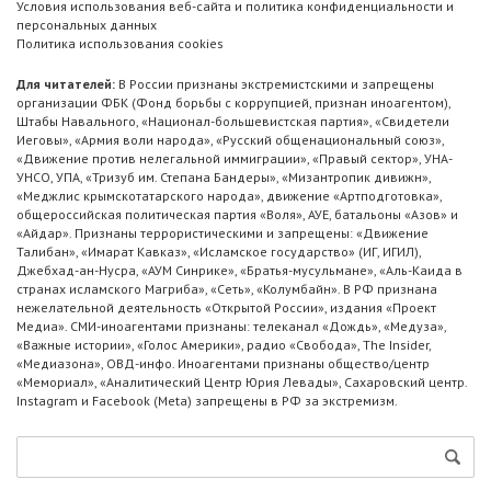
Условия использования веб-сайта и политика конфиденциальности и
персональных данных
Политика использования cookies
Для читателей:
В России признаны экстремистскими и запрещены
организации ФБК (Фонд борьбы с коррупцией, признан иноагентом),
Штабы Навального, «Национал-большевистская партия», «Свидетели
Иеговы», «Армия воли народа», «Русский общенациональный союз»,
«Движение против нелегальной иммиграции», «Правый сектор», УНА-
УНСО, УПА, «Тризуб им. Степана Бандеры», «Мизантропик дивижн»,
«Меджлис крымскотатарского народа», движение «Артподготовка»,
общероссийская политическая партия «Воля», АУЕ, батальоны «Азов» и
«Айдар». Признаны террористическими и запрещены: «Движение
Талибан», «Имарат Кавказ», «Исламское государство» (ИГ, ИГИЛ),
Джебхад-ан-Нусра, «АУМ Синрике», «Братья-мусульмане», «Аль-Каида в
странах исламского Магриба», «Сеть», «Колумбайн». В РФ признана
нежелательной деятельность «Открытой России», издания «Проект
Медиа». СМИ-иноагентами признаны: телеканал «Дождь», «Медуза»,
«Важные истории», «Голос Америки», радио «Свобода», The Insider,
«Медиазона», ОВД-инфо. Иноагентами признаны общество/центр
«Мемориал», «Аналитический Центр Юрия Левады», Сахаровский центр.
Instagram и Facebook (Metа) запрещены в РФ за экстремизм.