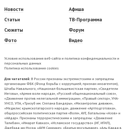
Новости
Афиша
Статьи
ТВ-Программа
Сюжеты
Форум
Фото
Видео
Условия использования веб-сайта и политика конфиденциальности и
персональных данных
Политика использования cookies
Для читателей:
В России признаны экстремистскими и запрещены
организации ФБК (Фонд борьбы с коррупцией, признан иноагентом),
Штабы Навального, «Национал-большевистская партия», «Свидетели
Иеговы», «Армия воли народа», «Русский общенациональный союз»,
«Движение против нелегальной иммиграции», «Правый сектор», УНА-
УНСО, УПА, «Тризуб им. Степана Бандеры», «Мизантропик дивижн»,
«Меджлис крымскотатарского народа», движение «Артподготовка»,
общероссийская политическая партия «Воля», АУЕ, батальоны «Азов» и
«Айдар». Признаны террористическими и запрещены: «Движение
Талибан», «Имарат Кавказ», «Исламское государство» (ИГ, ИГИЛ),
Джебхад-ан-Нусра, «АУМ Синрике», «Братья-мусульмане», «Аль-Каида в