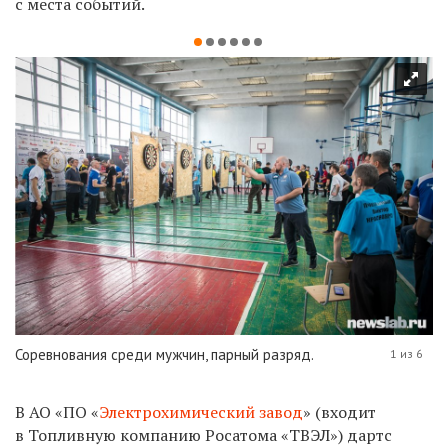
с места событий.
Соревнования среди мужчин, парный разряд.
1 из 6
В АО «ПО «
Электрохимический завод
» (входит
в Топливную компанию Росатома «ТВЭЛ») дартс