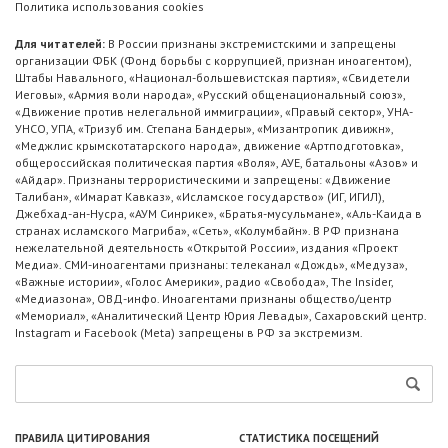
Политика использования cookies
Для читателей:
В России признаны экстремистскими и запрещены
организации ФБК (Фонд борьбы с коррупцией, признан иноагентом),
Штабы Навального, «Национал-большевистская партия», «Свидетели
Иеговы», «Армия воли народа», «Русский общенациональный союз»,
«Движение против нелегальной иммиграции», «Правый сектор», УНА-
УНСО, УПА, «Тризуб им. Степана Бандеры», «Мизантропик дивижн»,
«Меджлис крымскотатарского народа», движение «Артподготовка»,
общероссийская политическая партия «Воля», АУЕ, батальоны «Азов» и
«Айдар». Признаны террористическими и запрещены: «Движение
Талибан», «Имарат Кавказ», «Исламское государство» (ИГ, ИГИЛ),
Джебхад-ан-Нусра, «АУМ Синрике», «Братья-мусульмане», «Аль-Каида в
странах исламского Магриба», «Сеть», «Колумбайн». В РФ признана
нежелательной деятельность «Открытой России», издания «Проект
Медиа». СМИ-иноагентами признаны: телеканал «Дождь», «Медуза»,
«Важные истории», «Голос Америки», радио «Свобода», The Insider,
«Медиазона», ОВД-инфо. Иноагентами признаны общество/центр
«Мемориал», «Аналитический Центр Юрия Левады», Сахаровский центр.
Instagram и Facebook (Metа) запрещены в РФ за экстремизм.
ПРАВИЛА ЦИТИРОВАНИЯ
СТАТИСТИКА ПОСЕЩЕНИЙ