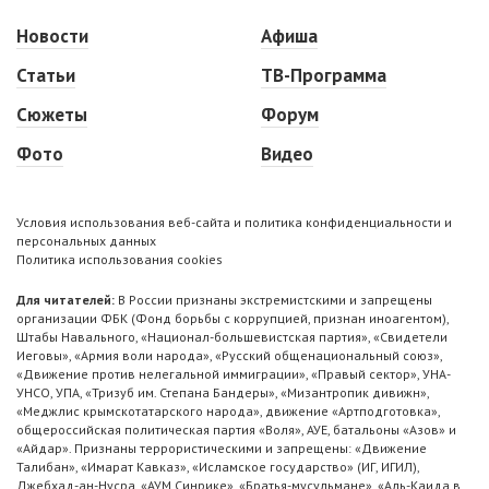
Новости
Афиша
Статьи
ТВ-Программа
Сюжеты
Форум
Фото
Видео
Условия использования веб-сайта и политика конфиденциальности и
персональных данных
Политика использования cookies
Для читателей:
В России признаны экстремистскими и запрещены
организации ФБК (Фонд борьбы с коррупцией, признан иноагентом),
Штабы Навального, «Национал-большевистская партия», «Свидетели
Иеговы», «Армия воли народа», «Русский общенациональный союз»,
«Движение против нелегальной иммиграции», «Правый сектор», УНА-
УНСО, УПА, «Тризуб им. Степана Бандеры», «Мизантропик дивижн»,
«Меджлис крымскотатарского народа», движение «Артподготовка»,
общероссийская политическая партия «Воля», АУЕ, батальоны «Азов» и
«Айдар». Признаны террористическими и запрещены: «Движение
Талибан», «Имарат Кавказ», «Исламское государство» (ИГ, ИГИЛ),
Джебхад-ан-Нусра, «АУМ Синрике», «Братья-мусульмане», «Аль-Каида в