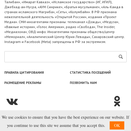
Талибан», «Имарат Кавказ», «Исламское государство» (ИГ, ИГИЛ),
Джебхад-ан-Нусра, «АУМ Синрике», «Братья-мусульмане», «Аль-Каида в
странах исламского Магриба», «Сеть», «Колумбайн». В РФ признана
нежелательной деятельность «Открытой России», издания «Проект
Медиа». СМИ-иноагентами признаны: телеканал «Дождь», «Медуза»,
«Важные истории», «Голос Америки», радио «Свобода», The Insider,
«Медиазона», ОВД-инфо. Иноагентами признаны общество/центр
«Мемориал», «Аналитический Центр Юрия Левады», Сахаровский центр.
Instagram и Facebook (Metа) запрещены в РФ за экстремизм.
ПРАВИЛА ЦИТИРОВАНИЯ
СТАТИСТИКА ПОСЕЩЕНИЙ
РАЗМЕЩЕНИЕ РЕКЛАМЫ
ПОЗВОНИТЬ НАМ
We use cookies to ensure that you have the best experience on our website. If
© ООО «Лаборатория Новоcтей», 2003—2026.
you continue to use this site we assume that you accept this.
OK