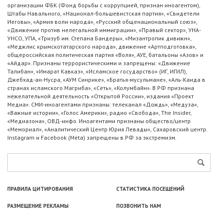
организации ФБК (Фонд борьбы с коррупцией, признан иноагентом),
Штабы Навального, «Национал-большевистская партия», «Свидетели
Иеговы», «Армия воли народа», «Русский общенациональный союз»,
«Движение против нелегальной иммиграции», «Правый сектор», УНА-
УНСО, УПА, «Тризуб им. Степана Бандеры», «Мизантропик дивижн»,
«Меджлис крымскотатарского народа», движение «Артподготовка»,
общероссийская политическая партия «Воля», АУЕ, батальоны «Азов» и
«Айдар». Признаны террористическими и запрещены: «Движение
Талибан», «Имарат Кавказ», «Исламское государство» (ИГ, ИГИЛ),
Джебхад-ан-Нусра, «АУМ Синрике», «Братья-мусульмане», «Аль-Каида в
странах исламского Магриба», «Сеть», «Колумбайн». В РФ признана
нежелательной деятельность «Открытой России», издания «Проект
Медиа». СМИ-иноагентами признаны: телеканал «Дождь», «Медуза»,
«Важные истории», «Голос Америки», радио «Свобода», The Insider,
«Медиазона», ОВД-инфо. Иноагентами признаны общество/центр
«Мемориал», «Аналитический Центр Юрия Левады», Сахаровский центр.
Instagram и Facebook (Metа) запрещены в РФ за экстремизм.
ПРАВИЛА ЦИТИРОВАНИЯ
СТАТИСТИКА ПОСЕЩЕНИЙ
РАЗМЕЩЕНИЕ РЕКЛАМЫ
ПОЗВОНИТЬ НАМ