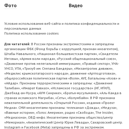
Фото
Видео
Условия использования веб-сайта и политика конфиденциальности и
персональных данных
Политика использования cookies
Для читателей:
В России признаны экстремистскими и запрещены
организации ФБК (Фонд борьбы с коррупцией, признан иноагентом),
Штабы Навального, «Национал-большевистская партия», «Свидетели
Иеговы», «Армия воли народа», «Русский общенациональный союз»,
«Движение против нелегальной иммиграции», «Правый сектор», УНА-
УНСО, УПА, «Тризуб им. Степана Бандеры», «Мизантропик дивижн»,
«Меджлис крымскотатарского народа», движение «Артподготовка»,
общероссийская политическая партия «Воля», АУЕ, батальоны «Азов» и
«Айдар». Признаны террористическими и запрещены: «Движение
Талибан», «Имарат Кавказ», «Исламское государство» (ИГ, ИГИЛ),
Джебхад-ан-Нусра, «АУМ Синрике», «Братья-мусульмане», «Аль-Каида в
странах исламского Магриба», «Сеть», «Колумбайн». В РФ признана
нежелательной деятельность «Открытой России», издания «Проект
Медиа». СМИ-иноагентами признаны: телеканал «Дождь», «Медуза»,
«Важные истории», «Голос Америки», радио «Свобода», The Insider,
«Медиазона», ОВД-инфо. Иноагентами признаны общество/центр
«Мемориал», «Аналитический Центр Юрия Левады», Сахаровский центр.
Instagram и Facebook (Metа) запрещены в РФ за экстремизм.