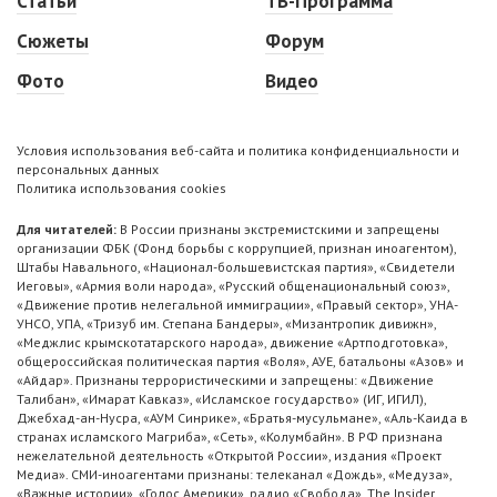
Статьи
ТВ-Программа
Сюжеты
Форум
Фото
Видео
Условия использования веб-сайта и политика конфиденциальности и
персональных данных
Политика использования cookies
Для читателей:
В России признаны экстремистскими и запрещены
организации ФБК (Фонд борьбы с коррупцией, признан иноагентом),
Штабы Навального, «Национал-большевистская партия», «Свидетели
Иеговы», «Армия воли народа», «Русский общенациональный союз»,
«Движение против нелегальной иммиграции», «Правый сектор», УНА-
УНСО, УПА, «Тризуб им. Степана Бандеры», «Мизантропик дивижн»,
«Меджлис крымскотатарского народа», движение «Артподготовка»,
общероссийская политическая партия «Воля», АУЕ, батальоны «Азов» и
«Айдар». Признаны террористическими и запрещены: «Движение
Талибан», «Имарат Кавказ», «Исламское государство» (ИГ, ИГИЛ),
Джебхад-ан-Нусра, «АУМ Синрике», «Братья-мусульмане», «Аль-Каида в
странах исламского Магриба», «Сеть», «Колумбайн». В РФ признана
нежелательной деятельность «Открытой России», издания «Проект
Медиа». СМИ-иноагентами признаны: телеканал «Дождь», «Медуза»,
«Важные истории», «Голос Америки», радио «Свобода», The Insider,