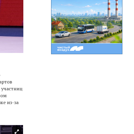
о
артов
 участниц
ном
же из-за