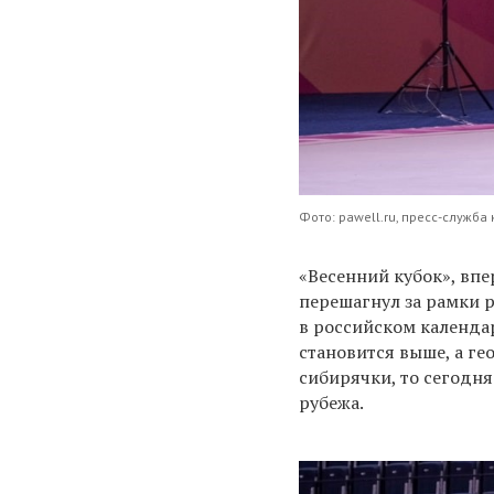
Фото: pawell.ru, пресс-служб
«Весенний кубок», впе
перешагнул за рамки 
в российском календа
становится выше, а ге
сибирячки, то сегодня
рубежа.