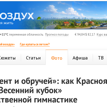
+11°C
переменная облачность
Прогноз погоды
€
94,84
$
82,17
Курс в
й воздух»
Где купаться летом?
Сюжеты
Статьи
Афиша
ТВ
Фото
ент и обручей»: как Красно
Весенний кубок»
ственной гимнастике