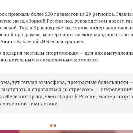
рск приехали более 500 гимнасток из 29 регионов. Главн
астие звезд сборной России под руководством нового гл
ргаевой. Так, в Красноярске выступила лидер националь
ьной программе, мастер спорта международного класс
 Алины Кабаевой «Небесная грация».
 подарил местным спортсменкам — для них выступлени
о волнительным и символичным моментом.
дома, тут теплая атмосфера, прекрасные болельщики 
выступать и справляться со стрессом», — откровеннич
а Железногорска, член сборной России, мастер спорт
жественной гимнастике.