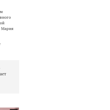
ым
авного
ной
а Мария
е
—
ает
а