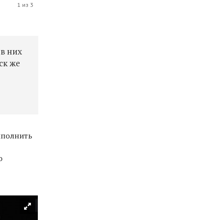
1 из 3
 в них
ск же
ыполнить
о