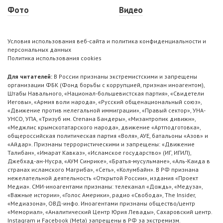
Фото
Видео
Условия использования веб-сайта и политика конфиденциальности и
персональных данных
Политика использования cookies
Для читателей:
В России признаны экстремистскими и запрещены
организации ФБК (Фонд борьбы с коррупцией, признан иноагентом),
Штабы Навального, «Национал-большевистская партия», «Свидетели
Иеговы», «Армия воли народа», «Русский общенациональный союз»,
«Движение против нелегальной иммиграции», «Правый сектор», УНА-
УНСО, УПА, «Тризуб им. Степана Бандеры», «Мизантропик дивижн»,
«Меджлис крымскотатарского народа», движение «Артподготовка»,
общероссийская политическая партия «Воля», АУЕ, батальоны «Азов» и
«Айдар». Признаны террористическими и запрещены: «Движение
Талибан», «Имарат Кавказ», «Исламское государство» (ИГ, ИГИЛ),
Джебхад-ан-Нусра, «АУМ Синрике», «Братья-мусульмане», «Аль-Каида в
странах исламского Магриба», «Сеть», «Колумбайн». В РФ признана
нежелательной деятельность «Открытой России», издания «Проект
Медиа». СМИ-иноагентами признаны: телеканал «Дождь», «Медуза»,
«Важные истории», «Голос Америки», радио «Свобода», The Insider,
«Медиазона», ОВД-инфо. Иноагентами признаны общество/центр
«Мемориал», «Аналитический Центр Юрия Левады», Сахаровский центр.
Instagram и Facebook (Metа) запрещены в РФ за экстремизм.