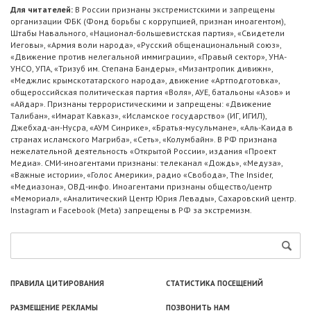
Для читателей:
В России признаны экстремистскими и запрещены
организации ФБК (Фонд борьбы с коррупцией, признан иноагентом),
Штабы Навального, «Национал-большевистская партия», «Свидетели
Иеговы», «Армия воли народа», «Русский общенациональный союз»,
«Движение против нелегальной иммиграции», «Правый сектор», УНА-
УНСО, УПА, «Тризуб им. Степана Бандеры», «Мизантропик дивижн»,
«Меджлис крымскотатарского народа», движение «Артподготовка»,
общероссийская политическая партия «Воля», АУЕ, батальоны «Азов» и
«Айдар». Признаны террористическими и запрещены: «Движение
Талибан», «Имарат Кавказ», «Исламское государство» (ИГ, ИГИЛ),
Джебхад-ан-Нусра, «АУМ Синрике», «Братья-мусульмане», «Аль-Каида в
странах исламского Магриба», «Сеть», «Колумбайн». В РФ признана
нежелательной деятельность «Открытой России», издания «Проект
Медиа». СМИ-иноагентами признаны: телеканал «Дождь», «Медуза»,
«Важные истории», «Голос Америки», радио «Свобода», The Insider,
«Медиазона», ОВД-инфо. Иноагентами признаны общество/центр
«Мемориал», «Аналитический Центр Юрия Левады», Сахаровский центр.
Instagram и Facebook (Metа) запрещены в РФ за экстремизм.
ПРАВИЛА ЦИТИРОВАНИЯ
СТАТИСТИКА ПОСЕЩЕНИЙ
РАЗМЕЩЕНИЕ РЕКЛАМЫ
ПОЗВОНИТЬ НАМ