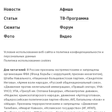
Новости
Афиша
Статьи
ТВ-Программа
Сюжеты
Форум
Фото
Видео
Условия использования веб-сайта и политика конфиденциальности и
персональных данных
Политика использования cookies
Для читателей:
В России признаны экстремистскими и запрещены
организации ФБК (Фонд борьбы с коррупцией, признан иноагентом),
Штабы Навального, «Национал-большевистская партия», «Свидетели
Иеговы», «Армия воли народа», «Русский общенациональный союз»,
«Движение против нелегальной иммиграции», «Правый сектор», УНА-
УНСО, УПА, «Тризуб им. Степана Бандеры», «Мизантропик дивижн»,
«Меджлис крымскотатарского народа», движение «Артподготовка»,
общероссийская политическая партия «Воля», АУЕ, батальоны «Азов» и
«Айдар». Признаны террористическими и запрещены: «Движение
Талибан», «Имарат Кавказ», «Исламское государство» (ИГ, ИГИЛ),