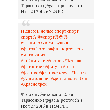
Тарасенко (@gadia_petrovich_)
Июл 24 2015 в 7:23 PDT
И днем и ночью спорт спорт
спорт💪😀#спорт😍😍😍
#тренировки #девушка
#фото#фотограф #спорт#треня
#мотивация
#пп#питание#остров #Татышев
#фотоотчет #фигура #тело
#фитнес #фитнесмодель #fitness
#gym #summer #sport #motivation
#Красноярск
Фото опубликовано Юлия
Тарасенко (@gadia_petrovich_)
Июл 27 2015 в 11:04 PDT