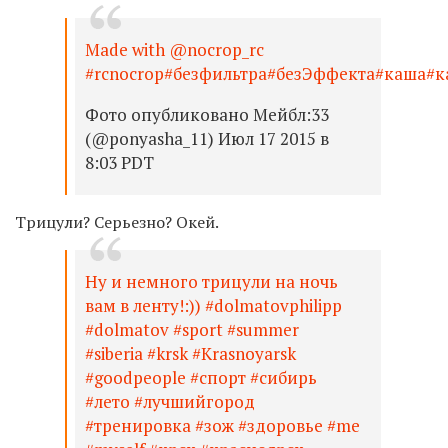
Made with @nocrop_rc
#rcnocrop#безфильтра#безЭффекта#каша#
Фото опубликовано Мейбл:33
(@ponyasha_11) Июл 17 2015 в
8:03 PDT
Трицули? Серьезно? Окей.
Ну и немного трицули на ночь
вам в ленту!:)) #dolmatovphilipp
#dolmatov #sport #summer
#siberia #krsk #Krasnoyarsk
#goodpeople #спорт #сибирь
#лето #лучшийгород
#тренировка #зож #здоровье #me