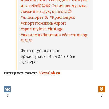
для себя😎😊😆 Отличная музыка,
свежий воздух, красота😍
#янаспорте 💪 #Красноярск
#спортэтожизнь #sport
#sportmylove #instago
#академиябиатлона #бег#running
🏃🏃🏃
Фото опубликовано
@kseniyaaver Июл 24 2015 в
5:37 PDT
Интернет-газета
Newslab.ru
3
3