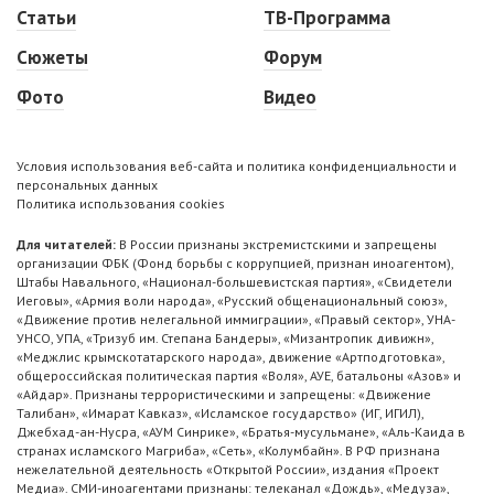
Статьи
ТВ-Программа
Сюжеты
Форум
Фото
Видео
Условия использования веб-сайта и политика конфиденциальности и
персональных данных
Политика использования cookies
Для читателей:
В России признаны экстремистскими и запрещены
организации ФБК (Фонд борьбы с коррупцией, признан иноагентом),
Штабы Навального, «Национал-большевистская партия», «Свидетели
Иеговы», «Армия воли народа», «Русский общенациональный союз»,
«Движение против нелегальной иммиграции», «Правый сектор», УНА-
УНСО, УПА, «Тризуб им. Степана Бандеры», «Мизантропик дивижн»,
«Меджлис крымскотатарского народа», движение «Артподготовка»,
общероссийская политическая партия «Воля», АУЕ, батальоны «Азов» и
«Айдар». Признаны террористическими и запрещены: «Движение
Талибан», «Имарат Кавказ», «Исламское государство» (ИГ, ИГИЛ),
Джебхад-ан-Нусра, «АУМ Синрике», «Братья-мусульмане», «Аль-Каида в
странах исламского Магриба», «Сеть», «Колумбайн». В РФ признана
нежелательной деятельность «Открытой России», издания «Проект
Медиа». СМИ-иноагентами признаны: телеканал «Дождь», «Медуза»,