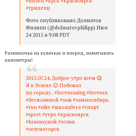
#myself #крск #красноярск
#трицепц
Фото опубликовано Долматов
Филипп (@dolmatovphilipp) Июл
24 2015 в 9:08 PDT
Разминочка на кулачках и вперед, наматывать
километры!
2015.07.24. Доброе утро всем 😋
Я в Зелеке 😉 Побежал
по городу.. #loverunning #loverun
#бегизамной #зож #замносибирь
#run #nike #школабега #спорт
#sport #утро #красноярск
#krasnoyarsk #зелик
#зеленогорск