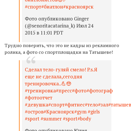
#спорт#биатлон#красноярск
Фото опубликовано Ginger
(@senoritacatarina_k) Июл 24
2015 в 11:01 PDT
Трудно поверить, что это не кадры из рекламного
ролика, а фото со спортплощадки на Татышеве!
Сделал тело-гуляй смело! P.s.Я
еще не сделала,сегодня
тренировочка..💪😎
#тренировка#пресс#фото#фотограф
#фотоотчет
#девушка#спорт#фитнес#тело#зал#татыше
#остров#Красноярск#gym #girls
#sport #summer #sport#body
Фото опубликовано Юлия