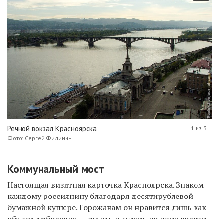
Речной вокзал Красноярска
1 из 3
Фото: Сергей Филинин
Коммунальный мост
Настоящая визитная карточка Красноярска. Знаком
каждому россиянину благодаря десятирублевой
бумажной купюре. Горожанам он нравится лишь как
объект любования — ездить и гулять по нему совсем