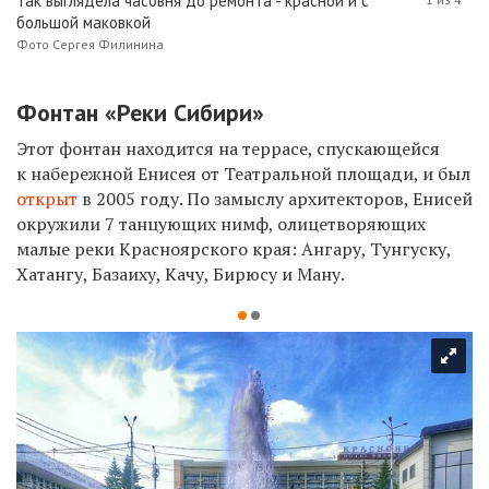
Так выглядела часовня до ремонта - красной и с
большой маковкой
Фото Сергея Филинина
Фонтан «Реки Сибири»
Этот фонтан находится на террасе, спускающейся
к набережной Енисея от Театральной площади, и был
открыт
в 2005 году. По замыслу архитекторов, Енисей
окружили 7 танцующих нимф, олицетворяющих
малые реки Красноярского края: Ангару, Тунгуску,
Хатангу, Базаиху, Качу, Бирюсу и Ману.