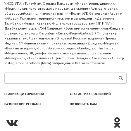
УНСО, УПА, «Тризуб им. Степана Бандеры», «Мизантропик дивижн»,
«Меджлис крымскотатарского народа», движение «Артподготовка»,
общероссийская политическая партия «Воля», АУЕ, батальоны «Азов» и
«Айдар». Признаны террористическими и запрещены: «Движение
Талибан», «Имарат Кавказ», «Исламское государство» (ИГ, ИГИЛ),
Джебхад-ан-Нусра, «АУМ Синрике», «Братья-мусульмане», «Аль-Каида в
странах исламского Магриба», «Сеть», «Колумбайн». В РФ признана
нежелательной деятельность «Открытой России», издания «Проект
Медиа». СМИ-иноагентами признаны: телеканал «Дождь», «Медуза»,
«Важные истории», «Голос Америки», радио «Свобода», The Insider,
«Медиазона», ОВД-инфо. Иноагентами признаны общество/центр
«Мемориал», «Аналитический Центр Юрия Левады», Сахаровский центр.
Instagram и Facebook (Metа) запрещены в РФ за экстремизм.
ПРАВИЛА ЦИТИРОВАНИЯ
СТАТИСТИКА ПОСЕЩЕНИЙ
РАЗМЕЩЕНИЕ РЕКЛАМЫ
ПОЗВОНИТЬ НАМ