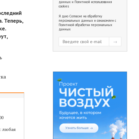
данных
и
Политикой использования
cookies
Последний
Я даю
Согласие на обработку
. Теперь,
персональных данных
и ознакомлен с
Политикой обработки персональных
ке.
данных
ут,
ь
ска
00
: любая