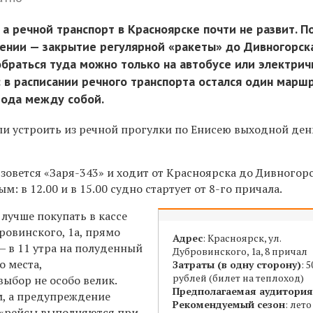
 а речной транспорт в Красноярске почти не развит. 
лении — закрытие регулярной «ракеты» до Дивногорска
браться туда можно только на автобусе или электрич
: в расписании речного транспорта остался один маршр
рода между собой.
ли устроить из речной прогулки по Енисею выходной ден
зовется «Заря-343» и ходит от Красноярска до Дивногор
м: в 12.00 и в 15.00 судно стартует от 8-го причала.
 лучше покупать в кассе
ровинского, 1а, прямо
Адрес
: Красноярск, ул.
— в 11 утра на полуденный
Дубровинского, 1а, 8 причал
о места,
Затраты (в одну сторону)
: 5
рублей (билет на теплоход)
ыбор не особо велик.
Предполагаемая аудитория
, а предупреждение
Рекомендуемый сезон
: лето
о «рейсы выполняются при