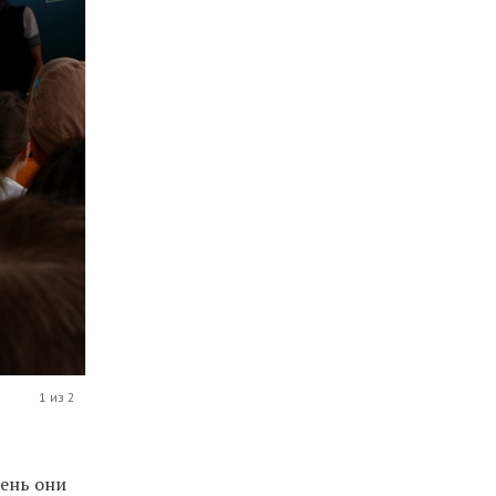
1 из 2
чень они