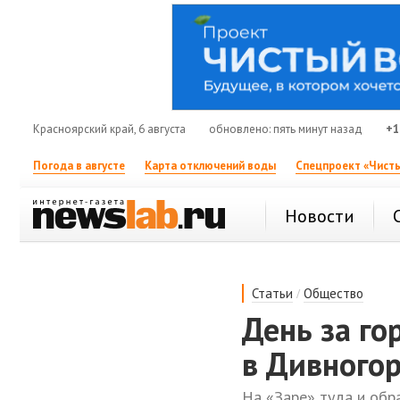
Красноярский край, 6 августа
обновлено: пять минут назад
+1
Погода в августе
Карта отключений воды
Спецпроект «Чисты
Новости
/
Статьи
Общество
День за го
в Дивногор
На «Заре» туда и обр