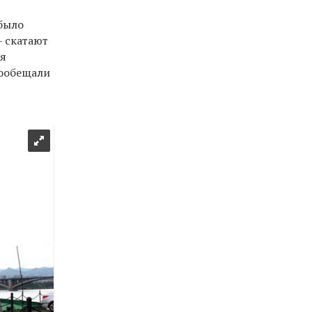
 было
— скатают
ся
пообещали