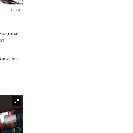
1 из 4
 за ним
ют
товьтесь
К
м