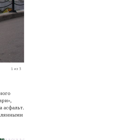
1 из 3
ного
ари»,
а асфальт.
теклянными