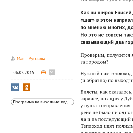
Как ни широк Енисей,
«шаг» в этом направ
по мнению многих, до
Но это не совсем так
связывающий два го
Проверим, получится 
Маша Русскова
за городом?
06.08.2015
Нужный нам теплоход 
51
(и обратно) по выходны
Билеты, как оказалось,
заранее
,
по адресу Дуб
Программа на выходные: куда съездить и чем заняться
у пункта отправления 
рейс не было ни одног
да и на последующий в
Теплоход идет полным
в листовке про то, чт