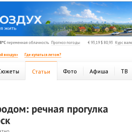
8°C
переменная облачность
Прогноз погоды
€
93,19
$
80,93
Курс вал
й воздух»
Где купаться летом?
Сюжеты
Фото
Афиша
ТВ
Статьи
родом: речная прогулка
ск
атно