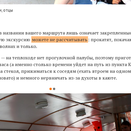
и, отцы
в названии вашего маршрута лишь означает закрепленные
кую экскурсию
можете не рассчитывать
: прокатят, покача
волнах и только.
 — на теплоходе нет прогулочной палубы, поэтому приго
аса (а именно столько времени уйдет на путь из пункта 
-за стекол, прижиматься к соседям (ехать втроем на одно
овато) и немного нервничать из-за духоты в каюте.