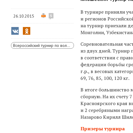
В турнире приняли уч
26.10.2015
5
и регионов Российской
на турнир приехали де
Монголии, Узбекистан
Соревновательная час
Всероссийский турнир по вольной борьбе на призы Бувайсара Сайтиева
из двух дней. Турнир
в соответствии с пра
федерации борьбы ср
г.р., в весовых категори
69, 76, 85, 100, 120 кг.
В итоге большинство 
сборную. На их счету 
Красноярского края вн
и 2 серебряными нагр
Назарово Кирилл Шилов
Призеры турнира