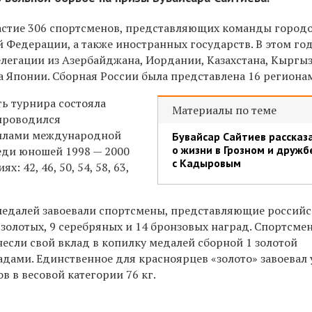
астие 306 спортсменов, представляющих команды город
 Федерации, а также иностранных государств. В этом го
легации из Азербайджана, Иордании, Казахстана, Кыргыз
а Японии. Сборная России была представлена 16 региона
ть турнира состояла
Материалы по теме
 проводился
вилами международной
Бувайсар Сайтиев рассказ
о жизни в Грозном и дружб
еди юношей 1998 — 2000
с Кадыровым
ях: 42, 46, 50, 54, 58, 63,
медалей завоевали спортсмены, представляющие россий
7 золотых, 9 серебряных и 14 бронзовых наград. Спортсме
если свой вклад в копилку медалей сборной 1 золотой
адами. Единственное для красноярцев «золото» завоевал
 в весовой категории 76 кг.