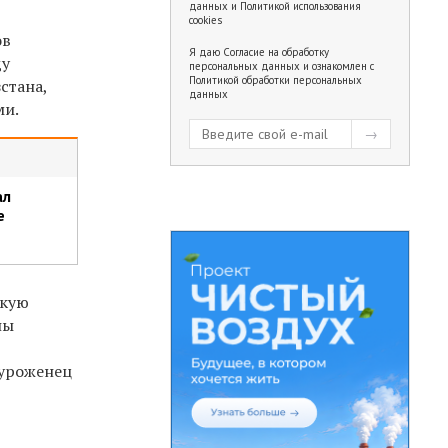
данных
и
Политикой использования
cookies
ов
Я даю
Согласие на обработку
ду
персональных данных
и ознакомлен с
Политикой обработки персональных
стана,
данных
ми.
ал
е
скую
ны
 уроженец