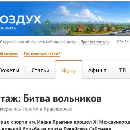
°C
переменная облачность, небольшой дождь
Прогноз погоды
€
94,84
й воздух»
Где купаться летом?
Сюжеты
Статьи
Афиша
ТВ
Фото
таж: Битва вольников
 мерялись силами в Красноярске
орце спорта им. Ивана Ярыгина прошел XI Междунаро
 вольной борьбе на призы Бувайсара Сайтиева.