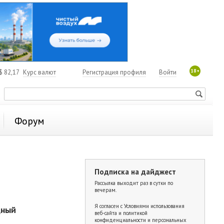
18+
$
82,17
Курс валют
Регистрация профиля
Войти
Форум
Подписка на дайджест
Рассылка выходит раз в сутки по
вечерам.
Я согласен с
Условиями использования
дный
веб-сайта и политикой
конфиденциальности и персональных